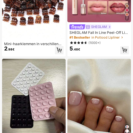
7
SHEGLAM
SHEGLAM Fall In Line Peel-Off Lipl
iner Tint-Pinky Promise Merk Beau
#1 Bestseller
in Potlood Lipliner
ty Cosmetica Make-Up Voor Vrouw
(1000+)
Mini-haarklemmen in verschillende
en En Meisjes
2
5
kleuren, geschikt voor kapsels van
.98€
.48€
vrouwen en decoratieve haarschm
ook, sterke grip, kunnen pony's vas
tzetten. Deze haarschmook is gesc
hikt voor dagelijks gebruik en is ee
n must-have item voor meisjes tijde
ns het back-to-school seizoen.