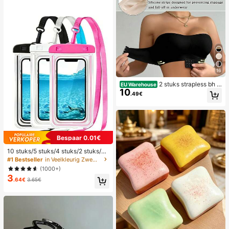
erp, geschikt voor zowel mannen al
s vrouwen. Ideaal cadeau voor je vr
iendin met Kerstmis, Valentijnsdag,
Pasen, een bruiloft of een verjaarda
g.
16
2 stuks strapless bh m
EU Warehouse
10
et voorste sluiting, verbeterde antisl
.49€
ip siliconenstrip, zachte dunne cup,
draadloze push-up dameslingerie,
zwart en beige, bruiloft
Bespaar 0.01€
10 stuks/5 stuks/4 stuks/2 stuks/1 s
tuk Waterdichte tas, Waterdichte tel
#1 Bestseller
in Veelkleurig Zwemmen Tas
efoonhoes voor onder water, Water
(1000+)
dichte telefoonhoes voor op het str
3
and, Zomerse kampeeruitrusting, V
.64€
3.65€
akantiebenodigdheden, Onmisbaar