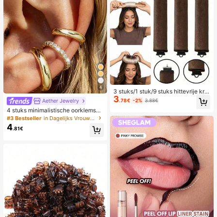
werk, muziekfeest en andere geleg
enheden. (80D/100D/50D/60D/30
D/40D/10D/20D) Wimperclusters,
wimperclusters, enkele wimpers, va
lse wimpers, valse wimpers
4
3 stuks/1 stuk/9 stuks hittevrije krul
3
set voor dames, satijnen materiaal, i
.78€
-2%
3.88€
Aether Jewelry
nclusief haarkruller, hoofdbandkrull
4 stuks minimalistische oorklemset
er en elektrische krultang, ingebou
met kubische zirkonia - kan gestap
#3 Bestseller
in Dagelijks Vrouwen Oorbellen
wde flexibele metalen draad, gesch
eld worden, geen piercing nodig, ge
ikt voor slapen, hoge rebound rubb
4
.81€
schikt voor dagelijks kantoorwear
eren vulling, zacht en comfortabel,
(4 stuks set, niet 4 paar), cadeau v
geschikt voor normaal haar, creëer
oor haar
nonchalante krullen, Europese en A
merikaanse minimalistische grote g
olf slaapkrultool, cadeau