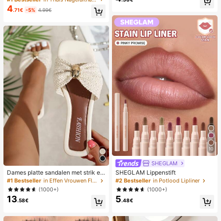
voor Thuis, Reizen of Gebruik in de
nageldrooglamp met digitaal displa
4
Slaapkamer, Perfect Cadeau voor V
.71€
-5%
4.99€
y, snel drogende nagellamp, geschi
rouwen op Feestdagen, Verjaardag
kt voor dagelijks gebruik, nagelverz
en of Moederdag
orgingsbenodigdheden voor vrouw
en
10
SHEGLAM
Dames platte sandalen met strik en
SHEGLAM Lippenstift
metalen decoratie, geweven van st
#1 Bestseller
in Effen Vrouwen Flat Sandalen
#2 Bestseller
in Potlood Lipliner
ro, comfortabele minimalistische stij
(1000+)
(1000+)
l voor vakantie, strand, thuis, dageli
13
5
jks gebruik, witte geweven open-te
.58€
.48€
en slippers voor de zomer, boho chi
c