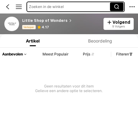
Zoeken in de winkel
Little Shop of Wonders
Volgend
Productinformatie: Prijsopenbaring, Verkoop- en Voorraadgegevens.
9 Volgers
4.17
Verkoper
Artikel
Beoordeling
Aanbevolen
Meest Populair
Prijs
Filteren
Geen resultaten voor dit item
Gelieve een andere optie te selecteren.