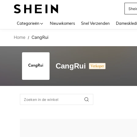
Shei
Use up 
Categorieën
Nieuwkomers
Snel Verzenden
Dameskled
Home
CangRui
/
CangRui
Verkoper