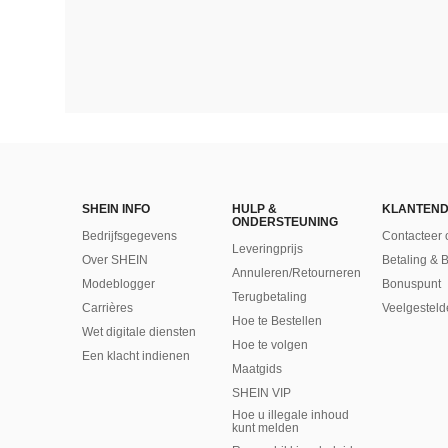
SHEIN INFO
HULP &
KLANTEND
ONDERSTEUNING
Bedrijfsgegevens
Contacteer 
Leveringprijs
Over SHEIN
Betaling & 
Annuleren/Retourneren
Modeblogger
Bonuspunt
Terugbetaling
Carrières
Veelgesteld
Hoe te Bestellen
Wet digitale diensten
Hoe te volgen
Een klacht indienen
Maatgids
SHEIN VIP
Hoe u illegale inhoud
kunt melden