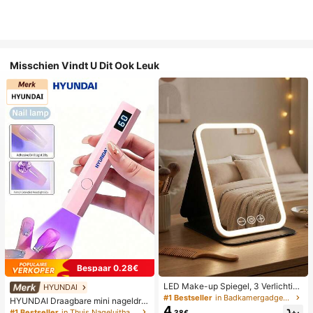
Misschien Vindt U Dit Ook Leuk
Bespaar 0.28€
LED Make-up Spiegel, 3 Verlichting
HYUNDAI
smodi, Verstelbare Helderheid, Draa
#1 Bestseller
in Badkamergadgets die favoriet zijn bij klanten B
HYUNDAI Draagbare mini nageldro
gbaar Vouwbaar Ontwerp, Geschikt
4
ger, oplaadbare handlamp UV/LED
#1 Bestseller
in Thuis Nageluithardingslampen en drogers
.38€