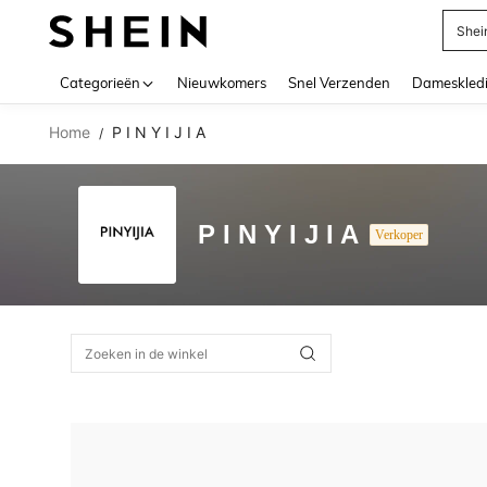
Shei
Use up 
Categorieën
Nieuwkomers
Snel Verzenden
Dameskled
Home
P I N Y I J I A
/
P I N Y I J I A
Verkoper