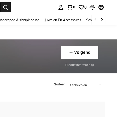
0
0
nden. Press Enter to select.
ndergoed & slaapkleding
Juwelen En Accessoires
Schoonheid & gezo
Volgend
Productinformatie
Sorteer