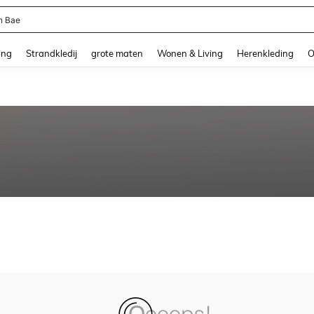
n Bae
and down arrow keys to navigate search Recente zoekopdracht and Zoeken en Vi
ing
Strandkledij
grote maten
Wonen & Living
Herenkleding
O