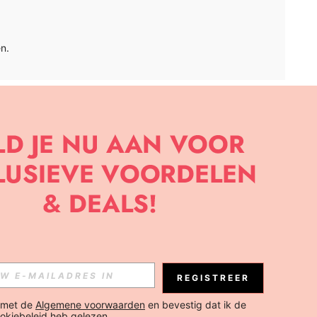
n.
APP
BRIEF OM DE LAATSTE NIEUWE TRENDS EN KORTINGEN TE
JK ELK MOMENT).
Abonneren
REGISTREER
Abonneren
 met de 
Algemene voorwaarden
 en bevestig dat ik de 
okiebeleid
 heb gelezen.