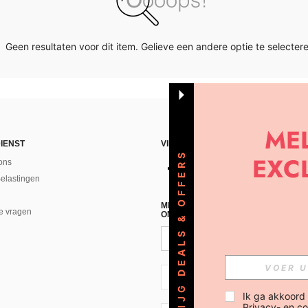
Geen resultaten voor dit item. Gelieve een andere optie te selectere
IENST
VIND ONS
KRIJG DEALS & OFFERS
ons
Belastingen
MELD JE A AN VOOR ONZE NIEUWS
e vragen
ONTVANGEN!(AFMELDEN IS MOGELI
NL + 31
Ik ga akkoord
Privacy- en co