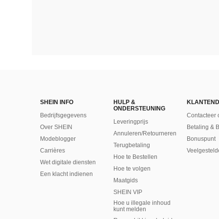
SHEIN INFO
HULP &
KLANTEND
ONDERSTEUNING
Bedrijfsgegevens
Contacteer 
Leveringprijs
Over SHEIN
Betaling & 
Annuleren/Retourneren
Modeblogger
Bonuspunt
Terugbetaling
Carrières
Veelgesteld
Hoe te Bestellen
Wet digitale diensten
Hoe te volgen
Een klacht indienen
Maatgids
SHEIN VIP
Hoe u illegale inhoud
kunt melden