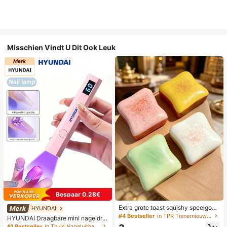
Misschien Vindt U Dit Ook Leuk
Bespaar 0.28€
Extra grote toast squishy speelgoe
HYUNDAI
d, superzachte boter toast stressve
#4 Bestseller
in TPR Tienernieuwigheid en grappenspeelgoed
HYUNDAI Draagbare mini nageldro
rlichtend knijpspeelgoed, verkrijgba
ger, oplaadbare handlamp UV/LED
#1 Bestseller
in Thuis Nageluithardingslampen en drogers