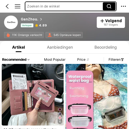
Zoeken in de winkel
GanZhou.
Volgend
187 Volgers
4.89
Verkoper
Productinformatie: Prijsopenbaring, Verkoop- en Voorraadgegevens.
11K Onlangs verkocht
545 Opnieuw kopen
Artikel
Aanbiedingen
Beoordeling
Recommended
Most Popular
Price
Filteren
4