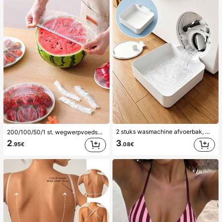
2 stuks wasmachine afvoerbak, waterdichte vloermat voor de wasruimte, anti-overloop anti-lek bak, duurzame wasmachine accessoires, schoonmaakbenodigdheden voor de wasruimte thuis & thuisorganisatie
200/100/50/1 st. wegwerpvoedselfoliehoezen, douchekophoezen, multifunctionele wegwerpkrimpzakken, wegwerpschoenhoezen, verdikte keukenfolie, huishoudelijke koelkastvoedselbewaarhoezen, elastische stretchhoezen, dagelijks gebruik
3
2
.08€
.95€