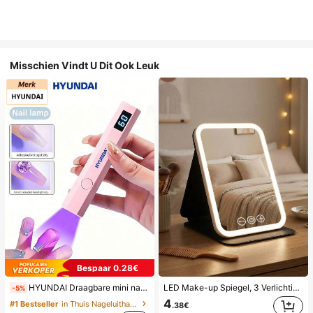
Misschien Vindt U Dit Ook Leuk
Bespaar 0.28€
HYUNDAI Draagbare mini nageldroger, oplaadbare handlamp UV/LED nageldrooglamp met digitaal display, snel drogende nagellamp, geschikt voor dagelijks gebruik, nagelverzorgingsbenodigdheden voor vrouwen
LED Make-up Spiegel, 3 Verlichtingsmodi, Verstelbare Helderheid, Draagbaar Vouwbaar Ontwerp, Geschikt voor Thuis, Reizen of Gebruik in de Slaapkamer, Perfect Cadeau voor Vrouwen op Feestdagen, Verjaardagen of Moederdag
-5%
4
#1 Bestseller
in Thuis Nageluithardingslampen en drogers
.38€