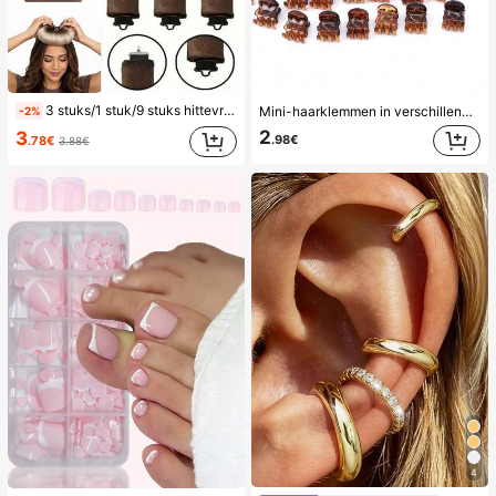
3 stuks/1 stuk/9 stuks hittevrije krulset voor dames, satijnen materiaal, inclusief haarkruller, hoofdbandkruller en elektrische krultang, ingebouwde flexibele metalen draad, geschikt voor slapen, hoge rebound rubberen vulling, zacht en comfortabel, geschikt voor normaal haar, creëer nonchalante krullen, Europese en Amerikaanse minimalistische grote golf slaapkrultool, cadeau
Mini-haarklemmen in verschillende kleuren, geschikt voor kapsels van vrouwen en decoratieve haarschmook, sterke grip, kunnen pony's vastzetten. Deze haarschmook is geschikt voor dagelijks gebruik en is een must-have item voor meisjes tijdens het back-to-school seizoen.
-2%
2
3
.98€
.78€
3.88€
4