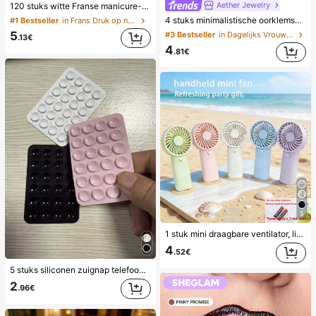
Aether Jewelry
120 stuks witte Franse manicure- en pedicure-set, medium vierkante opkliknagels, modieus minimalistisch ontwerp, vooraf gelijmde nagelstickers, glanzende pure Franse stijl, geschikt voor dagelijks gebruik door vrouwen, inclusief opbergdoos, Clean Girl-esthetiek
4 stuks minimalistische oorklemset met kubische zirkonia - kan gestapeld worden, geen piercing nodig, geschikt voor dagelijks kantoorwear (4 stuks set, niet 4 paar), cadeau voor haar
#1 Bestseller
in Frans Druk op nagels
5
#3 Bestseller
in Dagelijks Vrouwen Oorbellen
.13€
4
.81€
5
1 stuk mini draagbare ventilator, lichtgewicht handventilator voor kantoor, buiten, reizen en kamperen - blijf altijd en overal koel (batterij niet inbegrepen, zorg zelf voor de batterij), zomer must have
4
.52€
5 stuks siliconen zuignap telefoonhouder, zuignap telefoonstandaard, plakkerige telefoonhouder, plakkerige telefoonstandaard (Reinig het oppervlak zorgvuldig voor gebruik om er zeker van te zijn dat het schoon en vlak is. Wacht 30 minuten na het plakken voordat u het gebruikt), onmisbaar
2
.96€