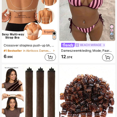
15
BEACH MIRAGE
Crossover strapless push-up bh, naadloos U-rugontwerp onzichtbare bh geschikt voor verschillende jurken, verstelbare band, naadloos huidkleurig ondergoed voor bruiloft/feest, chic & elegant, comfort de hele dag
Dameszwemkleding; Mode; Paarse tweedelige zwemkleding; Zomerstrand; Bikini set; Willekeurige print. Vakantie
#1 Bestseller
in Abrikoos Dames bh's en bralettes
6
12
.99€
.37€