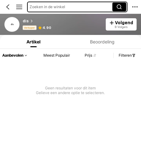
Zoeken in de winkel
dis
Volgend
Productinformatie: Prijsopenbaring, Verkoop- en Voorraadgegevens.
8 Volgers
4.90
Verkoper
Artikel
Beoordeling
Aanbevolen
Meest Populair
Prijs
Filteren
Geen resultaten voor dit item
Gelieve een andere optie te selecteren.