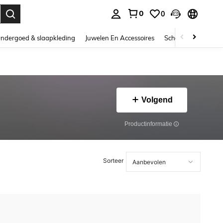
0
0
nden. Press Enter to select.
ndergoed & slaapkleding
Juwelen En Accessoires
Schoonheid & gezo
Volgend
Productinformatie
Sorteer