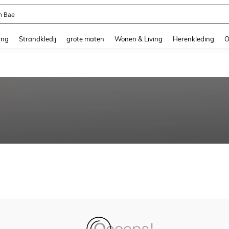
n Bae
and down arrow keys to navigate search Recente zoekopdracht and Zoeken en Vi
ing
Strandkledij
grote maten
Wonen & Living
Herenkleding
O