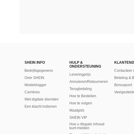
SHEIN INFO
HULP &
KLANTEND
ONDERSTEUNING
Bedrijfsgegevens
Contacteer 
Leveringprijs
Over SHEIN
Betaling & 
Annuleren/Retourneren
Modeblogger
Bonuspunt
Terugbetaling
Carrières
Veelgesteld
Hoe te Bestellen
Wet digitale diensten
Hoe te volgen
Een klacht indienen
Maatgids
SHEIN VIP
Hoe u illegale inhoud
kunt melden