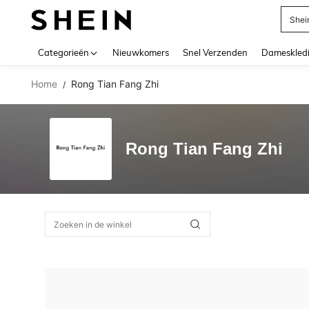
Shei
Use up 
Categorieën
Nieuwkomers
Snel Verzenden
Dameskled
Home
Rong Tian Fang Zhi
/
Rong Tian Fang Zhi