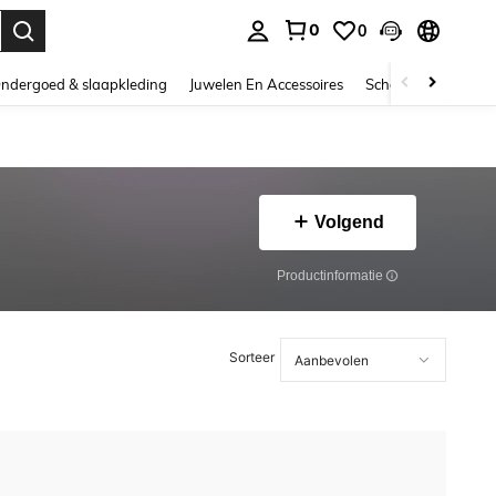
0
0
nden. Press Enter to select.
ndergoed & slaapkleding
Juwelen En Accessoires
Schoonheid & gezo
Volgend
Productinformatie
Sorteer