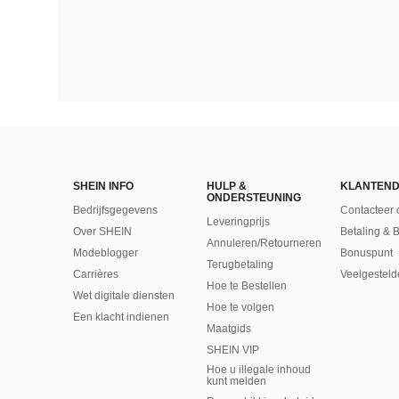
SHEIN INFO
HULP &
KLANTEND
ONDERSTEUNING
Bedrijfsgegevens
Contacteer 
Leveringprijs
Over SHEIN
Betaling & 
Annuleren/Retourneren
Modeblogger
Bonuspunt
Terugbetaling
Carrières
Veelgesteld
Hoe te Bestellen
Wet digitale diensten
Hoe te volgen
Een klacht indienen
Maatgids
SHEIN VIP
Hoe u illegale inhoud
kunt melden