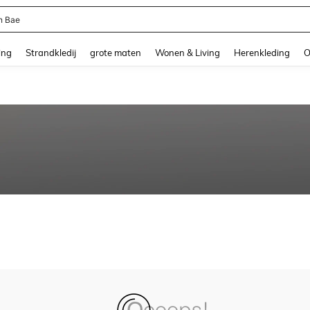
n Bae
and down arrow keys to navigate search Recente zoekopdracht and Zoeken en Vi
ing
Strandkledij
grote maten
Wonen & Living
Herenkleding
O