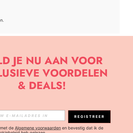
n.
APP
BRIEF OM DE LAATSTE NIEUWE TRENDS EN KORTINGEN TE
JK ELK MOMENT).
Abonneren
REGISTREER
Abonneren
 met de 
Algemene voorwaarden
 en bevestig dat ik de 
okiebeleid
 heb gelezen.