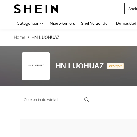
Shei
Use up 
Categorieën
Nieuwkomers
Snel Verzenden
Dameskled
Home
HN LUOHUAZ
/
HN LUOHUAZ
Verkoper