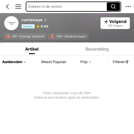
Zoeken in de winkel
runfaxieye
Volgend
129 Volgers
4.66
Verkoper
Productinformatie: Prijsopenbaring, Verkoop- en Voorraadgegevens.
6K+ Onlangs verkocht
100+ Opnieuw kopen
Artikel
Beoordeling
Aanbevolen
Meest Populair
Prijs
Filteren
Geen resultaten voor dit item
Gelieve een andere optie te selecteren.