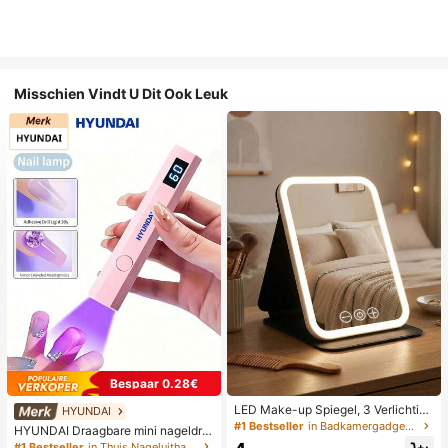
Misschien Vindt U Dit Ook Leuk
Bespaar 0.28€
LED Make-up Spiegel, 3 Verlichting
HYUNDAI
smodi, Verstelbare Helderheid, Draa
#1 Bestseller
in Badkamergadgets die favoriet zijn bij klanten B
HYUNDAI Draagbare mini nageldro
gbaar Vouwbaar Ontwerp, Geschikt
ger, oplaadbare handlamp UV/LED
#1 Bestseller
in Thuis Nageluithardingslampen en drogers