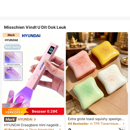
Misschien Vindt U Dit Ook Leuk
Bespaar 0.28€
Extra grote toast squishy speelgoe
HYUNDAI
d, superzachte boter toast stressve
#4 Bestseller
in TPR Tienernieuwigheid en grappenspeelgoed
HYUNDAI Draagbare mini nageldro
rlichtend knijpspeelgoed, verkrijgba
ger, oplaadbare handlamp UV/LED
#1 Bestseller
in Thuis Nageluithardingslampen en drogers