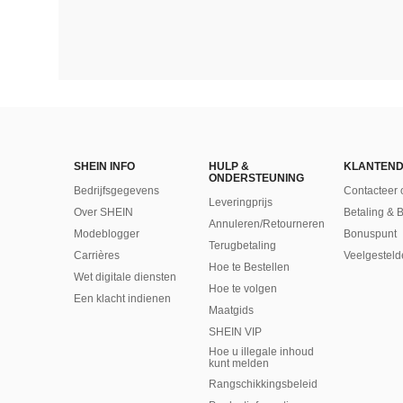
SHEIN INFO
HULP &
KLANTEND
ONDERSTEUNING
Bedrijfsgegevens
Contacteer 
Leveringprijs
Over SHEIN
Betaling & 
Annuleren/Retourneren
Modeblogger
Bonuspunt
Terugbetaling
Carrières
Veelgesteld
Hoe te Bestellen
Wet digitale diensten
Hoe te volgen
Een klacht indienen
Maatgids
SHEIN VIP
Hoe u illegale inhoud
kunt melden
Rangschikkingsbeleid