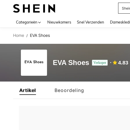
Shei
Use up 
Categorieën
Nieuwkomers
Snel Verzenden
Dameskled
Home
EVA Shoes
/
EVA Shoes
4.83
Verkoper
Artikel
Beoordeling