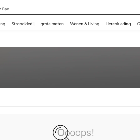
n Bae
and down arrow keys to navigate search Recente zoekopdracht and Zoeken en Vi
ing
Strandkledij
grote maten
Wonen & Living
Herenkleding
O