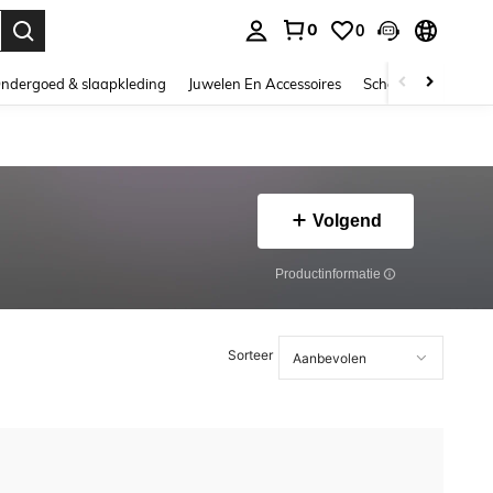
0
0
nden. Press Enter to select.
ndergoed & slaapkleding
Juwelen En Accessoires
Schoonheid & gezo
Volgend
Productinformatie
Sorteer