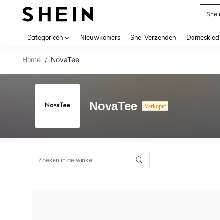
Shei
Use up 
Categorieën
Nieuwkomers
Snel Verzenden
Dameskled
Home
NovaTee
/
NovaTee
Verkoper