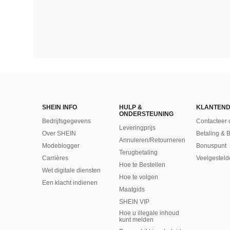
SHEIN INFO
HULP &
KLANTEND
ONDERSTEUNING
Bedrijfsgegevens
Contacteer 
Leveringprijs
Over SHEIN
Betaling & 
Annuleren/Retourneren
Modeblogger
Bonuspunt
Terugbetaling
Carrières
Veelgesteld
Hoe te Bestellen
Wet digitale diensten
Hoe te volgen
Een klacht indienen
Maatgids
SHEIN VIP
Hoe u illegale inhoud
kunt melden