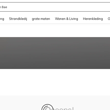
n Bae
and down arrow keys to navigate search Recente zoekopdracht and Zoeken en Vi
ing
Strandkledij
grote maten
Wonen & Living
Herenkleding
O