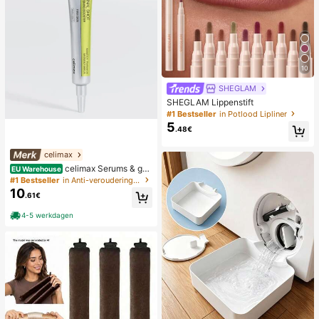
10
SHEGLAM
SHEGLAM Lippenstift
#1 Bestseller
in Potlood Lipliner
5
.48€
celimax
celimax Serums & gez
EU Warehouse
ichtsbehandelingen
#1 Bestseller
in Anti-veroudering Serums & Gezichtsbehandelingen
10
.61€
4-5 werkdagen