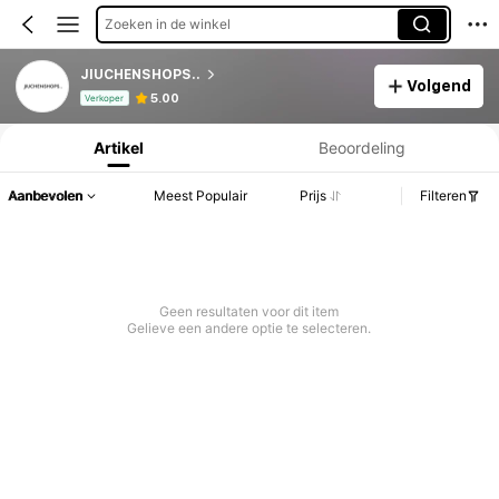
Zoeken in de winkel
JIUCHENSHOPS..
Volgend
Productinformatie: Prijsopenbaring, Verkoop- en Voorraadgegevens.
5.00
Verkoper
Artikel
Beoordeling
Aanbevolen
Meest Populair
Prijs
Filteren
Geen resultaten voor dit item
Gelieve een andere optie te selecteren.