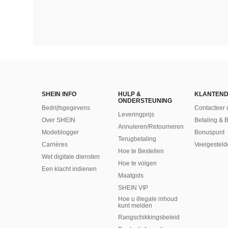
SHEIN INFO
HULP &
KLANTEND
ONDERSTEUNING
Bedrijfsgegevens
Contacteer 
Leveringprijs
Over SHEIN
Betaling & 
Annuleren/Retourneren
Modeblogger
Bonuspunt
Terugbetaling
Carrières
Veelgesteld
Hoe te Bestellen
Wet digitale diensten
Hoe te volgen
Een klacht indienen
Maatgids
SHEIN VIP
Hoe u illegale inhoud
kunt melden
Rangschikkingsbeleid