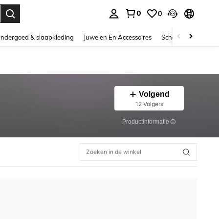
0
0
nden. Press Enter to select.
ndergoed & slaapkleding
Juwelen En Accessoires
Schoonheid & gezo
Volgend
12 Volgers
Productinformatie