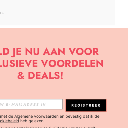
n.
APP
BRIEF OM DE LAATSTE NIEUWE TRENDS EN KORTINGEN TE
JK ELK MOMENT).
Abonneren
REGISTREER
Abonneren
 met de 
Algemene voorwaarden
 en bevestig dat ik de 
okiebeleid
 heb gelezen.
Abonneren