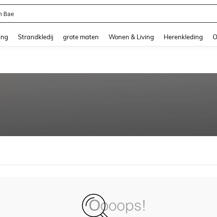
n Bae
and down arrow keys to navigate search Recente zoekopdracht and Zoeken en Vi
ing
Strandkledij
grote maten
Wonen & Living
Herenkleding
O