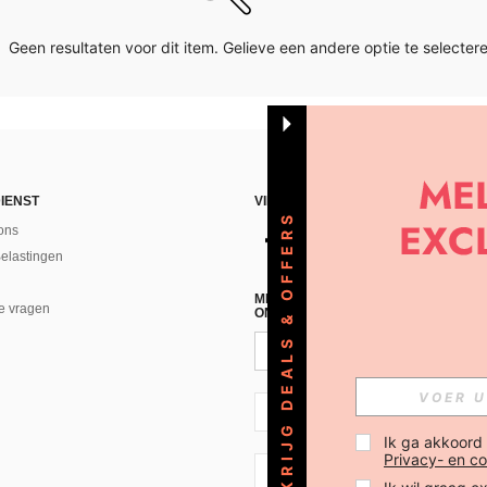
Geen resultaten voor dit item. Gelieve een andere optie te selectere
IENST
VIND ONS
KRIJG DEALS & OFFERS
ons
Belastingen
MELD JE A AN VOOR ONZE NIEUWS
e vragen
ONTVANGEN!(AFMELDEN IS MOGELI
NL + 31
Ik ga akkoord
Privacy- en co
NL + 31