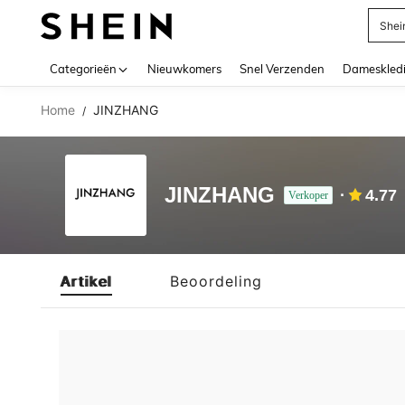
Shei
Use up 
Categorieën
Nieuwkomers
Snel Verzenden
Dameskled
Home
JINZHANG
/
JINZHANG
4.77
Verkoper
Artikel
Beoordeling