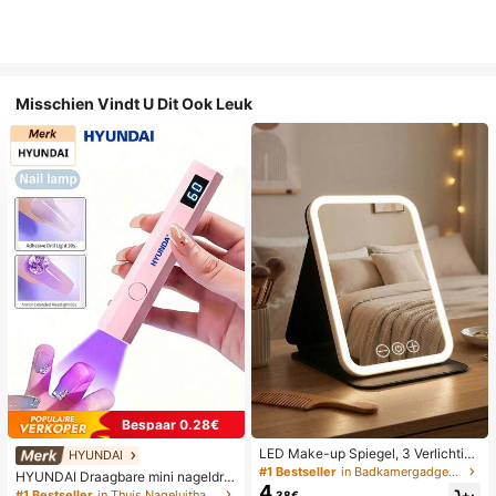
Misschien Vindt U Dit Ook Leuk
Bespaar 0.28€
LED Make-up Spiegel, 3 Verlichting
HYUNDAI
smodi, Verstelbare Helderheid, Draa
#1 Bestseller
in Badkamergadgets die favoriet zijn bij klanten B
HYUNDAI Draagbare mini nageldro
gbaar Vouwbaar Ontwerp, Geschikt
4
ger, oplaadbare handlamp UV/LED
#1 Bestseller
in Thuis Nageluithardingslampen en drogers
.38€