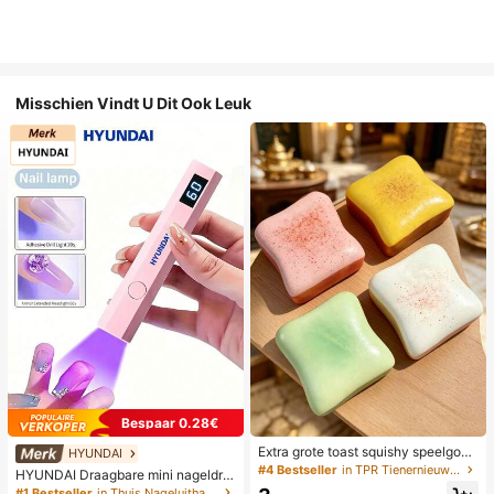
Misschien Vindt U Dit Ook Leuk
Bespaar 0.28€
Extra grote toast squishy speelgoe
HYUNDAI
d, superzachte boter toast stressve
#4 Bestseller
in TPR Tienernieuwigheid en grappenspeelgoed
HYUNDAI Draagbare mini nageldro
rlichtend knijpspeelgoed, verkrijgba
ger, oplaadbare handlamp UV/LED
#1 Bestseller
in Thuis Nageluithardingslampen en drogers