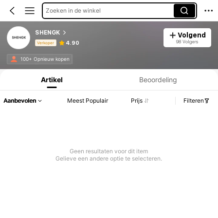
Zoeken in de winkel
SHENGK
Volgend
98 Volgers
4.90
Verkoper
Productinformatie: Prijsopenbaring, Verkoop- en Voorraadgegevens.
100+ Opnieuw kopen
Artikel
Beoordeling
Aanbevolen
Meest Populair
Prijs
Filteren
Geen resultaten voor dit item
Gelieve een andere optie te selecteren.