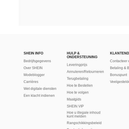
SHEIN INFO
HULP &
KLANTEND
ONDERSTEUNING
Bedrijfsgegevens
Contacteer 
Leveringprijs
Over SHEIN
Betaling & 
Annuleren/Retourneren
Modeblogger
Bonuspunt
Terugbetaling
Carrières
Veelgesteld
Hoe te Bestellen
Wet digitale diensten
Hoe te volgen
Een klacht indienen
Maatgids
SHEIN VIP
Hoe u illegale inhoud
kunt melden
Rangschikkingsbeleid