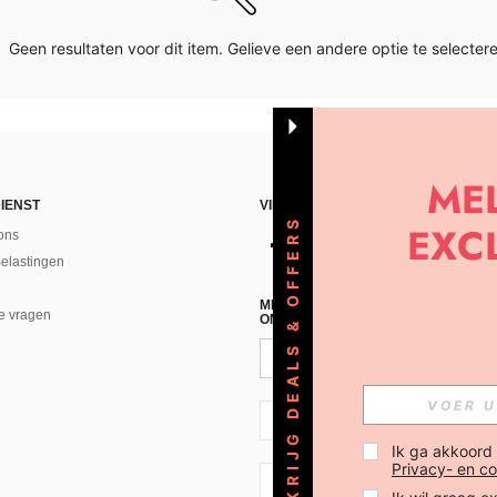
Geen resultaten voor dit item. Gelieve een andere optie te selectere
IENST
VIND ONS
KRIJG DEALS & OFFERS
ons
Belastingen
MELD JE A AN VOOR ONZE NIEUWS
e vragen
ONTVANGEN!(AFMELDEN IS MOGELI
NL + 31
Ik ga akkoord
Privacy- en co
NL + 31