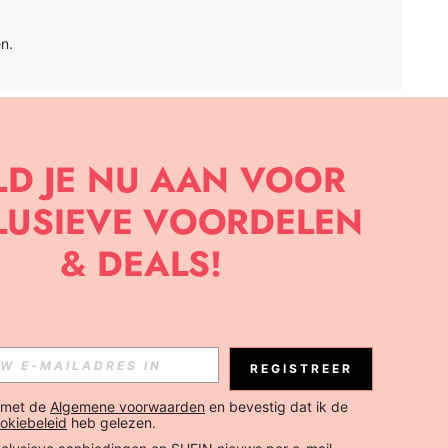
n.
APP
BRIEF OM DE LAATSTE NIEUWE TRENDS EN KORTINGEN TE
JK ELK MOMENT).
Abonneren
REGISTREER
Abonneren
 met de 
Algemene voorwaarden
 en bevestig dat ik de 
okiebeleid
 heb gelezen.
Abonneren