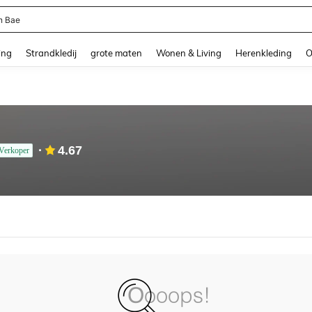
n Bae
and down arrow keys to navigate search Recente zoekopdracht and Zoeken en Vi
ing
Strandkledij
grote maten
Wonen & Living
Herenkleding
O
4.67
Verkoper