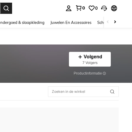
0
0
nden. Press Enter to select.
ndergoed & slaapkleding
Juwelen En Accessoires
Schoonheid & gezo
Volgend
7 Volgers
Productinformatie