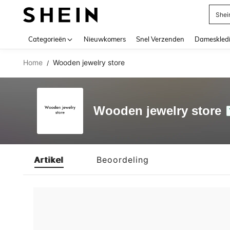
Shei
Use up 
Categorieën
Nieuwkomers
Snel Verzenden
Dameskled
Home
Wooden jewelry store
/
Wooden jewelry store
Artikel
Beoordeling