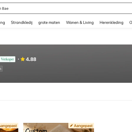
n Bae
and down arrow keys to navigate search Recente zoekopdracht and Zoeken en Vi
ing
Strandkledij
grote maten
Wonen & Living
Herenkleding
O
4.88
Verkoper
n