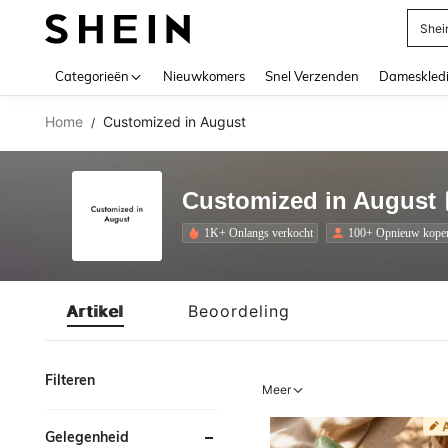
Shei
Use up 
Categorieën
Nieuwkomers
Snel Verzenden
Dameskled
Home
Customized in August
/
Customized in August
1K+ Onlangs verkocht
100+ Opnieuw kope
Artikel
Beoordeling
Filteren
Meer
Gelegenheid