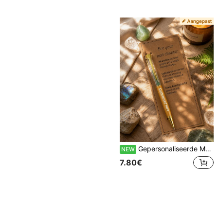
Gepersonaliseerde Maansteen Balpen Creatieve Energie Groetkaart 1/3 Set, Een Creatieve Kantoorbenodigdheden Set, Geschikt Voor Kantoorpersoneel, Studenten, Leraren En Anderen, Perfect Voor Cadeaus, Decoratie En Meer.
NEW
7.80€