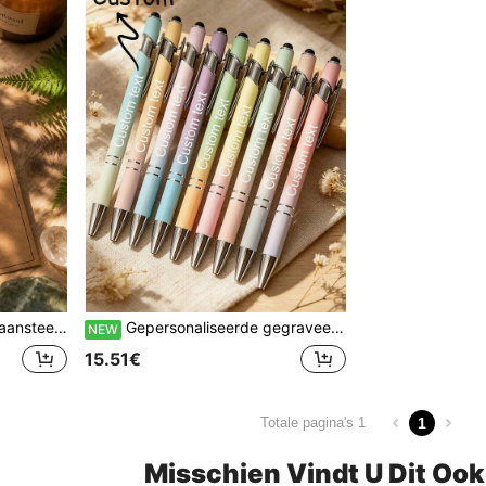
raren En Anderen, Perfect Voor Cadeaus, Decoratie En Meer.
Gepersonaliseerde gegraveerde metalen pennen met kleurverloop, 20/50/70 stuks aangepaste tekst balpennen met stylus, esthetische schoolspullen, uniek cadeau
NEW
15.51€
1
Totale pagina's 1
Misschien Vindt U Dit Oo