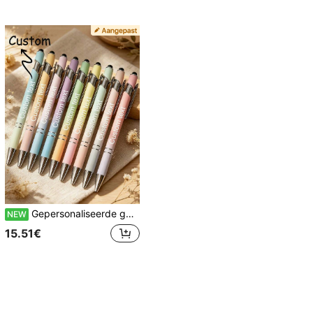
Gepersonaliseerde gegraveerde metalen pennen met kleurverloop, 20/50/70 stuks aangepaste tekst balpennen met stylus, esthetische schoolspullen, uniek cadeau
NEW
15.51€