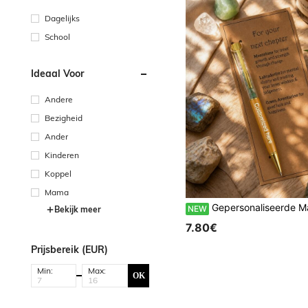
Dagelijks
School
Ideaal Voor
Andere
Bezigheid
Ander
Kinderen
Koppel
Mama
Gepersonaliseerde Maansteen Balpen Creatieve Energie Groetkaart 1/3 Set, Een Creatieve Kantoorbenodigdheden Set, Geschikt Voor Kantoorpersoneel, Studenten, Le
NEW
Bekijk meer
7.80€
Prijsbereik (EUR)
Min:
Max:
OK