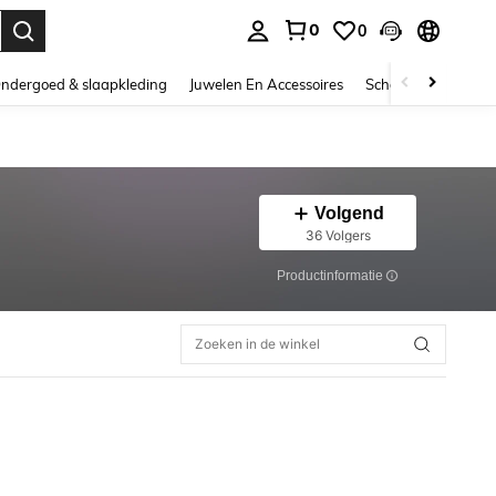
0
0
nden. Press Enter to select.
ndergoed & slaapkleding
Juwelen En Accessoires
Schoonheid & gezo
Volgend
36 Volgers
Productinformatie