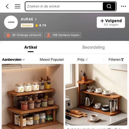
Zoeken in de winkel
AURAE
Volgend
102 Volgers
4.74
Verkoper
Productinformatie: Prijsopenbaring, Verkoop- en Voorraadgegevens.
3K Onlangs verkocht
168 Opnieuw kopen
Artikel
Beoordeling
Aanbevolen
Meest Populair
Prijs
Filteren