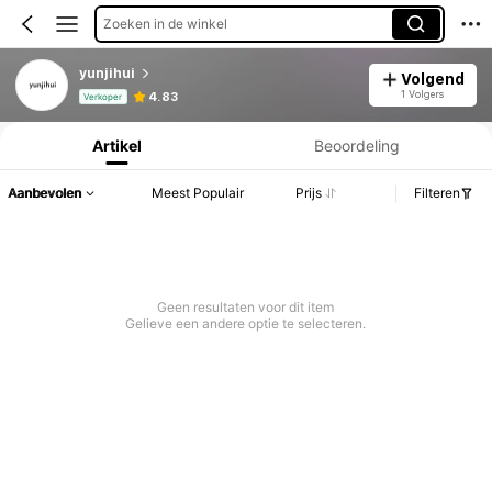
Zoeken in de winkel
yunjihui
Volgend
Productinformatie: Prijsopenbaring, Verkoop- en Voorraadgegevens.
1 Volgers
4.83
Verkoper
Artikel
Beoordeling
Aanbevolen
Meest Populair
Prijs
Filteren
Geen resultaten voor dit item
Gelieve een andere optie te selecteren.