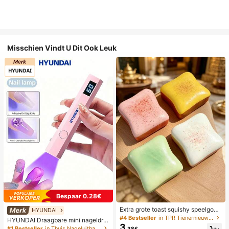
Misschien Vindt U Dit Ook Leuk
Bespaar 0.28€
Extra grote toast squishy speelgoe
HYUNDAI
d, superzachte boter toast stressve
#4 Bestseller
in TPR Tienernieuwigheid en grappenspeelgoed
HYUNDAI Draagbare mini nageldro
rlichtend knijpspeelgoed, verkrijgba
3
ger, oplaadbare handlamp UV/LED
#1 Bestseller
in Thuis Nageluithardingslampen en drogers
.38€