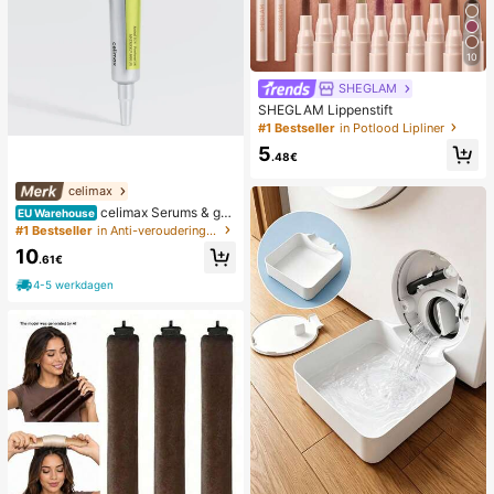
10
SHEGLAM
SHEGLAM Lippenstift
#1 Bestseller
in Potlood Lipliner
5
.48€
celimax
celimax Serums & gez
EU Warehouse
ichtsbehandelingen
#1 Bestseller
in Anti-veroudering Serums & Gezichtsbehandelingen
10
.61€
4-5 werkdagen