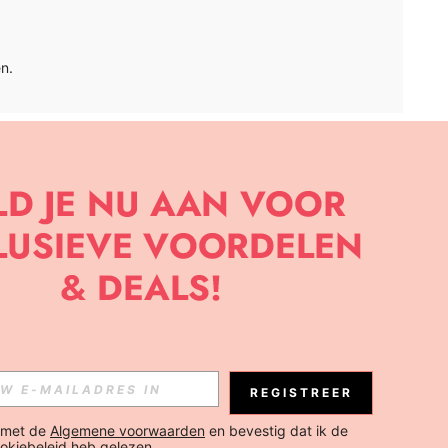
n.
APP
BRIEF OM DE LAATSTE NIEUWE TRENDS EN KORTINGEN TE
JK ELK MOMENT).
Abonneren
REGISTREER
Abonneren
 met de 
Algemene voorwaarden
 en bevestig dat ik de 
okiebeleid
 heb gelezen.