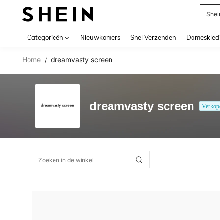
Shei
Use up 
Categorieën
Nieuwkomers
Snel Verzenden
Dameskled
Home
dreamvasty screen
/
dreamvasty screen
Verkop