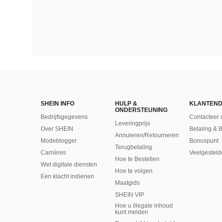
SHEIN INFO
HULP &
KLANTEND
ONDERSTEUNING
Bedrijfsgegevens
Contacteer 
Leveringprijs
Over SHEIN
Betaling & 
Annuleren/Retourneren
Modeblogger
Bonuspunt
Terugbetaling
Carrières
Veelgesteld
Hoe te Bestellen
Wet digitale diensten
Hoe te volgen
Een klacht indienen
Maatgids
SHEIN VIP
Hoe u illegale inhoud
kunt melden