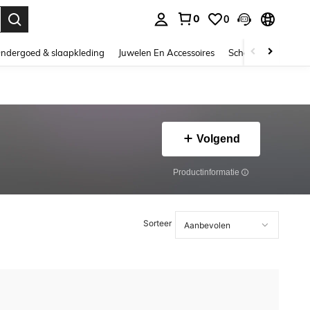
0
0
nden. Press Enter to select.
ndergoed & slaapkleding
Juwelen En Accessoires
Schoonheid & gezo
Volgend
Productinformatie
Sorteer