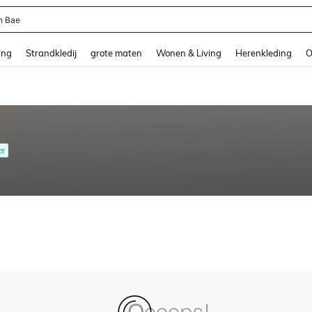
n Bae
and down arrow keys to navigate search Recente zoekopdracht and Zoeken en Vi
ing
Strandkledij
grote maten
Wonen & Living
Herenkleding
O
er