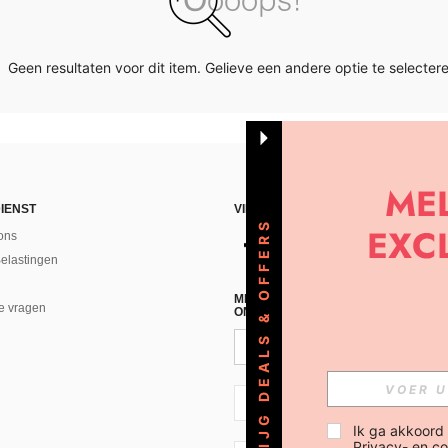
Geen resultaten voor dit item. Gelieve een andere optie te selectere
IENST
VIND ONS
KRIJG DEALS & OFFERS
ons
Belastingen
MELD JE A AN VOOR ONZE NIEUWS
e vragen
ONTVANGEN!(AFMELDEN IS MOGELI
NL + 31
Ik ga akkoord
Privacy- en co