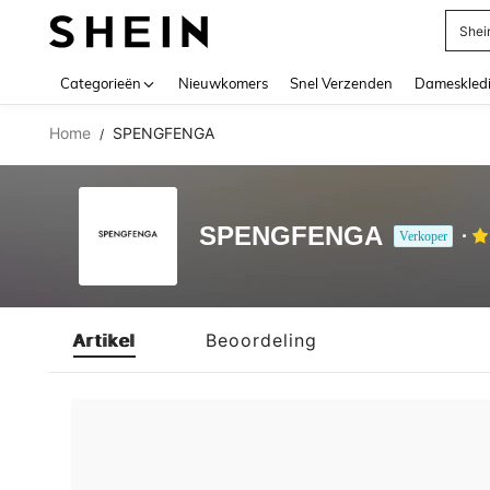
Shei
Use up 
Categorieën
Nieuwkomers
Snel Verzenden
Dameskled
Home
SPENGFENGA
/
SPENGFENGA
Verkoper
Artikel
Beoordeling