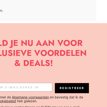
n.
APP
BRIEF OM DE LAATSTE NIEUWE TRENDS EN KORTINGEN TE
JK ELK MOMENT).
Abonneren
REGISTREER
Abonneren
 met de 
Algemene voorwaarden
 en bevestig dat ik de 
okiebeleid
 heb gelezen.
Abonneren