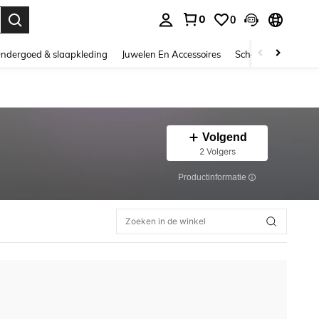
0
0
nden. Press Enter to select.
ndergoed & slaapkleding
Juwelen En Accessoires
Schoonheid & gezo
Volgend
2 Volgers
Productinformatie