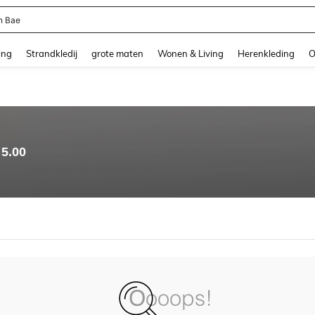
n Bae
and down arrow keys to navigate search Recente zoekopdracht and Zoeken en Vi
ing
Strandkledij
grote maten
Wonen & Living
Herenkleding
O
5.00