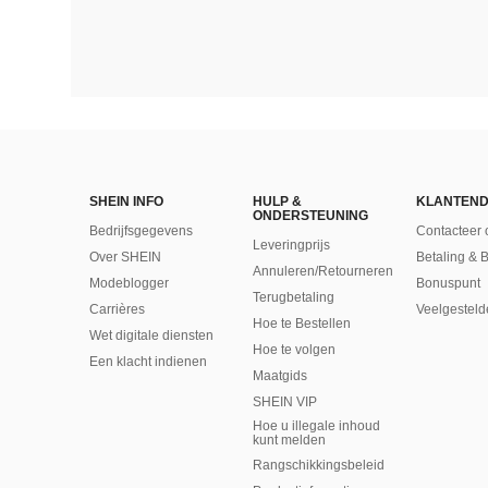
SHEIN INFO
HULP &
KLANTEND
ONDERSTEUNING
Bedrijfsgegevens
Contacteer 
Leveringprijs
Over SHEIN
Betaling & 
Annuleren/Retourneren
Modeblogger
Bonuspunt
Terugbetaling
Carrières
Veelgesteld
Hoe te Bestellen
Wet digitale diensten
Hoe te volgen
Een klacht indienen
Maatgids
SHEIN VIP
Hoe u illegale inhoud
kunt melden
Rangschikkingsbeleid