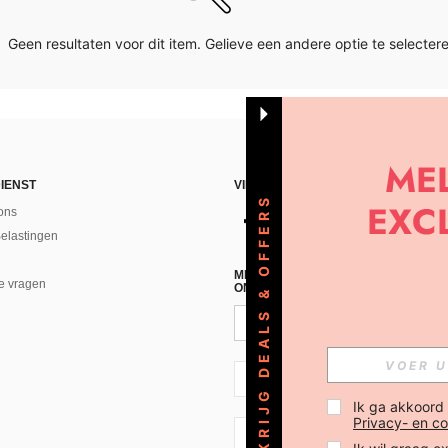
Geen resultaten voor dit item. Gelieve een andere optie te selectere
IENST
VIND ONS
KRIJG DEALS & OFFERS
ons
Belastingen
MELD JE A AN VOOR ONZE NIEUWS
e vragen
ONTVANGEN!(AFMELDEN IS MOGELI
NL + 31
Ik ga akkoord
Privacy- en co
NL + 31