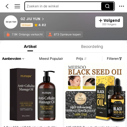
Zoeken in de winkel
GZ JIU YUN
Volgend
333 Volgers
4.82
Verkoper
Productinformatie: Prijsopenbaring, Verkoop- en Voorraadgegevens.
7.9K Onlangs verkocht
873 Opnieuw kopen
Artikel
Beoordeling
Aanbevolen
Meest Populair
Prijs
Filteren