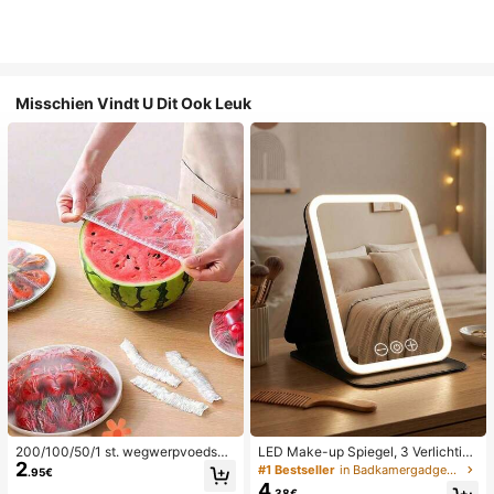
Misschien Vindt U Dit Ook Leuk
200/100/50/1 st. wegwerpvoedself
LED Make-up Spiegel, 3 Verlichting
2
oliehoezen, douchekophoezen, mul
smodi, Verstelbare Helderheid, Draa
#1 Bestseller
in Badkamergadgets die favoriet zijn bij klanten B
.95€
tifunctionele wegwerpkrimpzakke
gbaar Vouwbaar Ontwerp, Geschikt
4
.38€