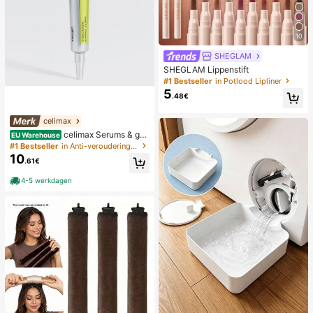
10
SHEGLAM
SHEGLAM Lippenstift
#1 Bestseller
in Potlood Lipliner
5
.48€
celimax
celimax Serums & gez
EU Warehouse
ichtsbehandelingen
#1 Bestseller
in Anti-veroudering Serums & Gezichtsbehandelingen
10
.61€
4-5 werkdagen