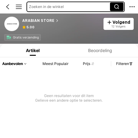
Zoeken in de winkel
ARABIAN STORE
Volgend
12 Volgers
5.00
Productinformatie: Prijsopenbaring, Verkoop- en Voorraadgegevens.
Gratis verzending
Artikel
Beoordeling
Aanbevolen
Meest Populair
Prijs
Filteren
Geen resultaten voor dit item
Gelieve een andere optie te selecteren.