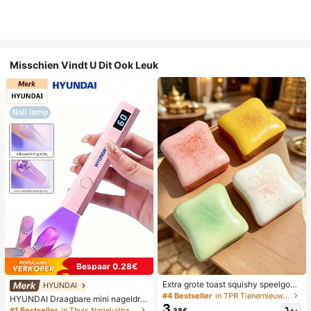
Misschien Vindt U Dit Ook Leuk
Bespaar 0.28€
Extra grote toast squishy speelgoe
HYUNDAI
d, superzachte boter toast stressve
#4 Bestseller
in TPR Tienernieuwigheid en grappenspeelgoed
HYUNDAI Draagbare mini nageldro
rlichtend knijpspeelgoed, verkrijgba
3
ger, oplaadbare handlamp UV/LED
#1 Bestseller
in Thuis Nageluithardingslampen en drogers
.38€