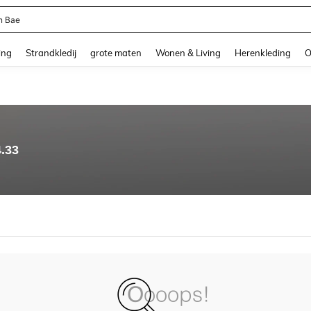
n Bae
and down arrow keys to navigate search Recente zoekopdracht and Zoeken en Vi
ing
Strandkledij
grote maten
Wonen & Living
Herenkleding
O
4.33