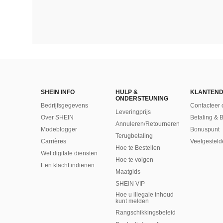
SHEIN INFO
HULP &
KLANTEND
ONDERSTEUNING
Bedrijfsgegevens
Contacteer 
Leveringprijs
Over SHEIN
Betaling & 
Annuleren/Retourneren
Modeblogger
Bonuspunt
Terugbetaling
Carrières
Veelgesteld
Hoe te Bestellen
Wet digitale diensten
Hoe te volgen
Een klacht indienen
Maatgids
SHEIN VIP
Hoe u illegale inhoud
kunt melden
Rangschikkingsbeleid