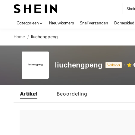
Shei
Use up 
Categorieën
Nieuwkomers
Snel Verzenden
Dameskled
Home
liuchengpeng
/
liuchengpeng
Verkoper
Artikel
Beoordeling