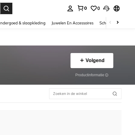
0
0
nden. Press Enter to select.
ndergoed & slaapkleding
Juwelen En Accessoires
Schoonheid & gezo
Volgend
Productinformatie