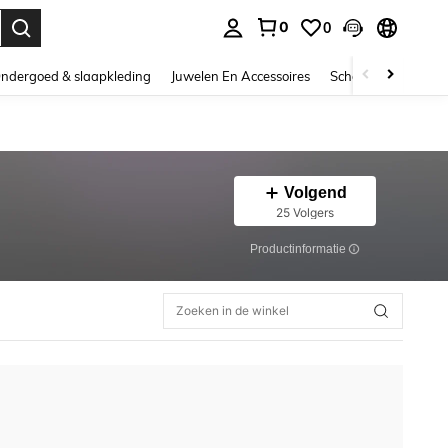
0
0
nden. Press Enter to select.
ndergoed & slaapkleding
Juwelen En Accessoires
Schoonheid & gezo
Volgend
25 Volgers
Productinformatie