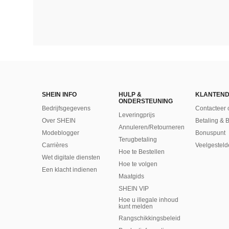
SHEIN INFO
HULP &
KLANTEND
ONDERSTEUNING
Bedrijfsgegevens
Contacteer 
Leveringprijs
Over SHEIN
Betaling & 
Annuleren/Retourneren
Modeblogger
Bonuspunt
Terugbetaling
Carrières
Veelgesteld
Hoe te Bestellen
Wet digitale diensten
Hoe te volgen
Een klacht indienen
Maatgids
SHEIN VIP
Hoe u illegale inhoud
kunt melden
Rangschikkingsbeleid