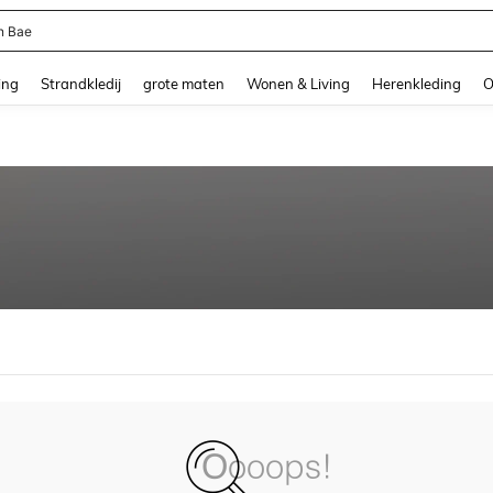
n Bae
and down arrow keys to navigate search Recente zoekopdracht and Zoeken en Vi
ing
Strandkledij
grote maten
Wonen & Living
Herenkleding
O