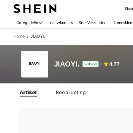
Shei
Use up 
Categorieën
Nieuwkomers
Snel Verzenden
Dameskled
Home
JIAOYI.
/
JIAOYI.
4.77
Verkoper
Artikel
Beoordeling