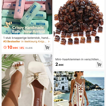
1 stuk knapperige boterstok, handg
emaakte stressball met spraakbest
#3 Bestseller
in Veelkleurig Knijpspeelgoed voor tieners
uring, realistisch voedsel speelgoe
10
d, knijp- en ontspanningsspeelgoe
.89€
-4%
11.41€
d, ASMR-speelgoed, fidgetspeelgo
ed
Mini-haarklemmen in verschillende
kleuren, geschikt voor kapsels van
2
.98€
vrouwen en decoratieve haarschm
ook, sterke grip, kunnen pony's vas
tzetten. Deze haarschmook is gesc
hikt voor dagelijks gebruik en is ee
n must-have item voor meisjes tijde
ns het back-to-school seizoen.