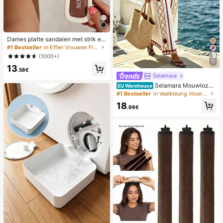
Dames platte sandalen met strik en
metalen decoratie, geweven van st
#1 Bestseller
in Effen Vrouwen Flat Sandalen
ro, comfortabele minimalistische stij
(1000+)
l voor vakantie, strand, thuis, dageli
11
13
jks gebruik, witte geweven open-te
.58€
en slippers voor de zomer, boho chi
Selamara
c
Selamara Mouwloze
EU Warehouse
casual jurk voor dames met geomet
#1 Bestseller
in Veelkleurig Vloerlange jurken
risch patroon, ideaal voor op vakan
18
tie.
.99€