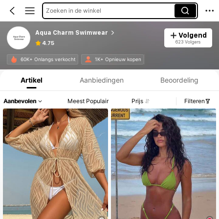
Zoeken in de winkel
Aqua Charm Swimwear
Volgend
623 Volgers
4.75
Productinformatie: Prijsopenbaring, Verkoop- en Voorraadgegevens.
60K+ Onlangs verkocht
1K+ Opnieuw kopen
Artikel
Aanbiedingen
Beoordeling
Aanbevolen
Meest Populair
Prijs
Filteren