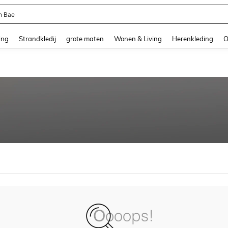
n Bae
and down arrow keys to navigate search Recente zoekopdracht and Zoeken en Vi
ing
Strandkledij
grote maten
Wonen & Living
Herenkleding
O