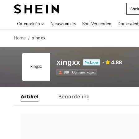
Shei
Use up 
Categorieën
Nieuwkomers
Snel Verzenden
Dameskled
Home
xingxx
/
xingxx
4.88
Verkoper
100+ Opnieuw kopen
Artikel
Beoordeling