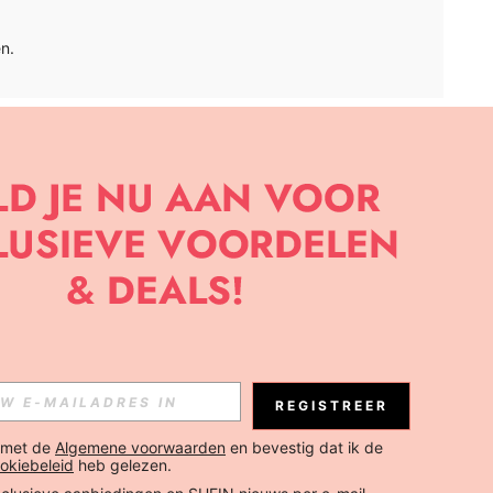
n.
APP
BRIEF OM DE LAATSTE NIEUWE TRENDS EN KORTINGEN TE
JK ELK MOMENT).
Abonneren
REGISTREER
Abonneren
 met de 
Algemene voorwaarden
 en bevestig dat ik de 
okiebeleid
 heb gelezen.
Abonneren