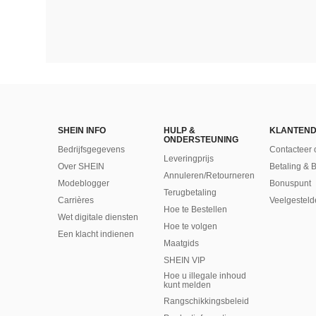
SHEIN INFO
HULP &
KLANTEND
ONDERSTEUNING
Bedrijfsgegevens
Contacteer 
Leveringprijs
Over SHEIN
Betaling & 
Annuleren/Retourneren
Modeblogger
Bonuspunt
Terugbetaling
Carrières
Veelgesteld
Hoe te Bestellen
Wet digitale diensten
Hoe te volgen
Een klacht indienen
Maatgids
SHEIN VIP
Hoe u illegale inhoud
kunt melden
Rangschikkingsbeleid