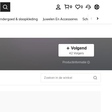
0
0
nden. Press Enter to select.
ndergoed & slaapkleding
Juwelen En Accessoires
Schoonheid & gezo
Volgend
42 Volgers
Productinformatie