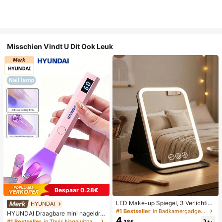
Misschien Vindt U Dit Ook Leuk
Bespaar 0.28€
LED Make-up Spiegel, 3 Verlichting
HYUNDAI
smodi, Verstelbare Helderheid, Draa
#1 Bestseller
in Badkamergadgets die favoriet zijn bij klanten B
HYUNDAI Draagbare mini nageldro
gbaar Vouwbaar Ontwerp, Geschikt
4
ger, oplaadbare handlamp UV/LED
#1 Bestseller
in Thuis Nageluithardingslampen en drogers
.38€