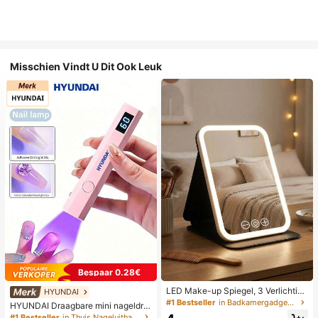
Misschien Vindt U Dit Ook Leuk
Bespaar 0.28€
LED Make-up Spiegel, 3 Verlichting
HYUNDAI
smodi, Verstelbare Helderheid, Draa
#1 Bestseller
in Badkamergadgets die favoriet zijn bij klanten B
HYUNDAI Draagbare mini nageldro
gbaar Vouwbaar Ontwerp, Geschikt
ger, oplaadbare handlamp UV/LED
#1 Bestseller
in Thuis Nageluithardingslampen en drogers