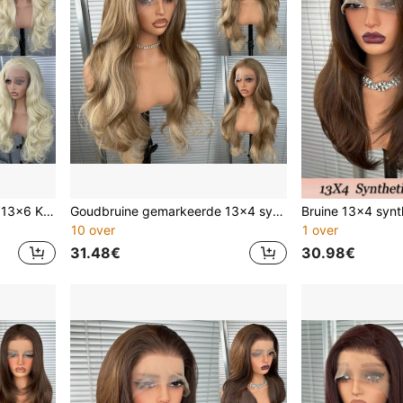
613 Kleur Kant Front Pruik, 13x6 Kanekalon Futura Haar, Blonde Lijmloze Synthetische Kant Front Pruik, Vooraf Geplukte Haarlijn, Lange Golvende Kant Pruik, #613
Goudbruine gemarkeerde 13x4 synthetische haar lace pruik, damesstijl, 24 inch gevlochten krullend haar, geen lijm nodig, 150% dichtheid, klaar om te dragen, geschikt voor dagelijks, feest, vakantie, vakantie en andere gelegenheden, geschikt voor beginners, transparante lace pruik
10 over
1 over
31.48€
30.98€