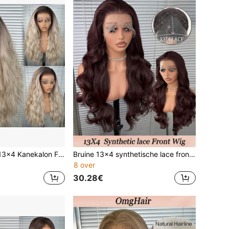
Blonde Gradient 13x4 Kanekalon Futura Synthetische Vezel Kantpruik, Damesstijl, 24 Inch Gevlochten Krullend Haar, Zonder Lijm, 150% Dichtheid, Klaar Om Te Dragen, Geschikt Voor Dagelijks Gebruik, Feestjes, Vakanties En Andere Gelegenheden, Beginner Vriendelijk, Transparante Kantpruik
Bruine 13x4 synthetische lace front pruik voor dames, 22 inch lange golvende lijmloze Kanekalon hittebestendige synthetische haren, vrije scheiding, 150% dichtheid, HD transparant, klaar om te dragen, hittebestendige vezelpruik, geschikt voor dagelijks gebruik, feest, vakantie, feestdagen
8 over
30.28€