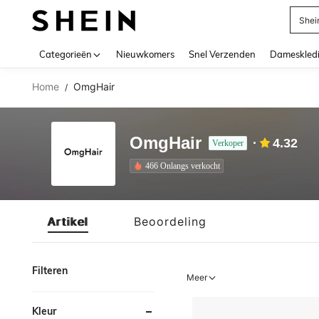
Shei
Use up 
Categorieën
Nieuwkomers
Snel Verzenden
Dameskled
Home
OmgHair
/
OmgHair
4.32
Verkoper
466 Onlangs verkocht
Artikel
Beoordeling
Filteren
Meer
Kleur