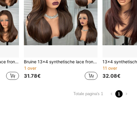
Bruine 13x4 synthetische lace front pruik voor dames, 18 inch medium lang golvend krullend haar, gordijnpony, lijmloze hittebestendige synthetische Kanekalon pruik, middenscheiding, 150% dichtheid, natuurlijke haarlijn, modieuze pruik voor dames en meisjes voor feestjes en vakantie
Bruine 13x4 synthetische lace front pruik voor dames, 18 inch medium lang golvend krullend haar, gordijnpony, lijmloze hittebestendige synthetische Kanekalon haren, middenscheiding, 150% dichtheid, natuurlijke haarlijn, modieuze feest- en vakantiepruik voor dames en meisjes
1 over
11 over
31.78€
32.08€
1
Totale pagina's 1