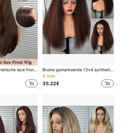
Bruine 13x4 synthetische lace front pruik voor dames, 18 inch medium lang golvend krullend haar, gordijnpony, lijmloze hittebestendige synthetische Kanekalon haren, middenscheiding, 150% dichtheid, natuurlijke haarlijn, modieuze feest- en vakantiepruik voor dames en meisjes
Bruine gemarkeerde 13x4 synthetische vezel lace front pruik voor dames, 22 inch medium lengte golvend, lijmlos duurzaam, midden scheiding, 150% dichtheid, klaar om te dragen, geschikt voor dagelijks gebruik, feest, vakantie, vakantie, beginnersvriendelijk
8 over
35.22€