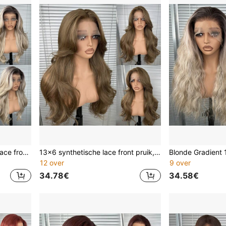
Ombre 13x4 synthetische lace front pruiken voor dames 22 inch lang golvend body wave lijmloze hittebestendige synthetische haarpruiken vrije scheiding 150% dichtheid voor dagelijks gebruik natuurlijk ogende zachte synthetische pruiken eenvoudig te installeren en af te nemen voor beginners
13x6 synthetische lace front pruik, 56 cm lang, golvend en krullend, geen lijm nodig, gemaakt van Kanekalon-vezel, hittebestendig, vrije scheiding, 150% dichtheid, hoge definitie transparant, gemakkelijk te dragen, hittebestendige vezel, geschikt voor dagelijks gebruik, feestjes, vakanties en andere gelegenheden.
12 over
9 over
34.78€
34.58€