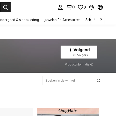
0
0
nden. Press Enter to select.
ndergoed & slaapkleding
Juwelen En Accessoires
Schoonheid & gezo
Volgend
373 Volgers
Productinformatie