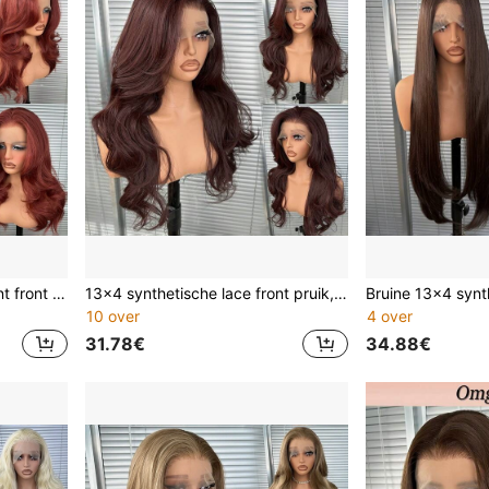
Rode gordijnpony 13x4 kant front golvend lang haar pruik, extra lange vooraf geplukte middenpartij pruik, 20 inch hittebestendige vezel, 180% dichtheid, natuurlijk en realistisch, geschikt voor dagelijks gebruik, mode vrouwen meisjes feest vakantie make-up gebruik
13x4 synthetische lace front pruik, 56 cm lang, golvend en krullend, geen lijm nodig, gemaakt van Kanekalon-vezel, hittebestendig, vrije scheiding, 150% dichtheid, hoge definitie transparant, gemakkelijk te dragen, hittebestendige vezel, geschikt voor dagelijks gebruik, feestjes, vakanties en andere gelegenheden.
10 over
4 over
31.78€
34.88€