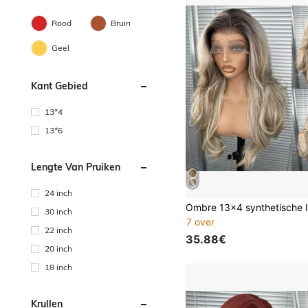
Rood
Bruin
Geel
Kant Gebied
13*4
13*6
Lengte Van Pruiken
24 inch
30 inch
7 over
22 inch
35.88€
20 inch
18 inch
Krullen