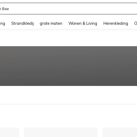
n Bae
and down arrow keys to navigate search Recente zoekopdracht and Zoeken en Vi
ing
Strandkledij
grote maten
Wonen & Living
Herenkleding
O