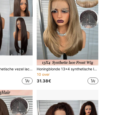
Bruine 13x4 synthetische vezel lace front pruik voor dames, 30 inch lang recht haar, lijmloze hittebestendige synthetische haarpruik, vrije scheiding, 150% dichtheid, transparante lace pruik, kant-en-klare synthetische pruik voor dames, geschikt voor feest en vakantie
Honingblonde 13x4 synthetische lace front pruiken voor vrouwen, 18 inch, medium lang, golvend, gordijnpony, lijmloze Kanekalon-haren, hittebestendig synthetisch haar, middenscheiding, 150% dichtheid, natuurlijke haarlijn, lijmloze pruiken voor modieuze vrouwen en meisjes, feest en vakantie
10 over
31.38€