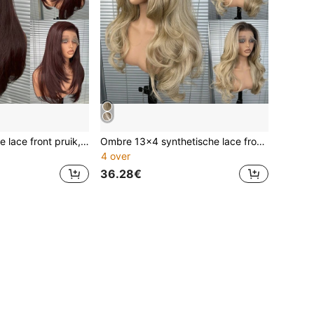
13x4 synthetische lace front pruik, 20 inch lang, golvend en krullend, geen lijm nodig, gemaakt van Kanekalon-vezel, hittebestendig, vrije scheiding, 150% dichtheid, hoge definitie transparant, gemakkelijk te dragen, hittebestendige vezel, geschikt voor dagelijks gebruik, feestjes, vakanties en andere gelegenheden.
Ombre 13x4 synthetische lace front pruiken voor dames 22 inch lang golvend body wave lijmloze hittebestendige synthetische haarpruiken vrije scheiding 150% dichtheid voor dagelijks gebruik natuurlijk ogende zachte synthetische pruiken eenvoudig te installeren en af te nemen voor beginners
4 over
36.28€