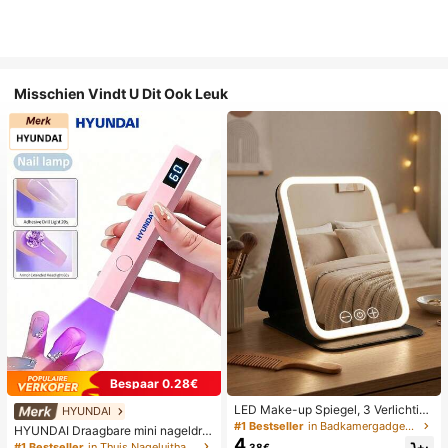
Misschien Vindt U Dit Ook Leuk
Bespaar 0.28€
LED Make-up Spiegel, 3 Verlichting
HYUNDAI
smodi, Verstelbare Helderheid, Draa
#1 Bestseller
in Badkamergadgets die favoriet zijn bij klanten B
HYUNDAI Draagbare mini nageldro
gbaar Vouwbaar Ontwerp, Geschikt
4
ger, oplaadbare handlamp UV/LED
#1 Bestseller
in Thuis Nageluithardingslampen en drogers
.38€