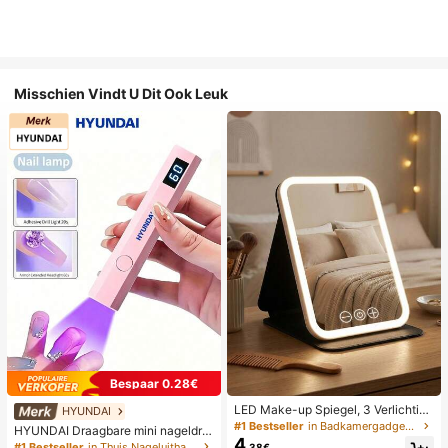
Misschien Vindt U Dit Ook Leuk
Bespaar 0.28€
LED Make-up Spiegel, 3 Verlichting
HYUNDAI
smodi, Verstelbare Helderheid, Draa
#1 Bestseller
in Badkamergadgets die favoriet zijn bij klanten B
HYUNDAI Draagbare mini nageldro
gbaar Vouwbaar Ontwerp, Geschikt
4
ger, oplaadbare handlamp UV/LED
#1 Bestseller
in Thuis Nageluithardingslampen en drogers
.38€