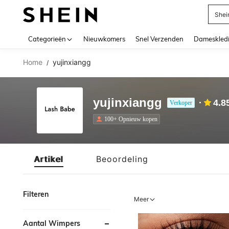
Shei
Use up 
Categorieën
Nieuwkomers
Snel Verzenden
Dameskled
Home
yujinxiangg
/
yujinxiangg
4.8
Verkoper
100+ Opnieuw kopen
Artikel
Beoordeling
Filteren
Meer
Aantal Wimpers