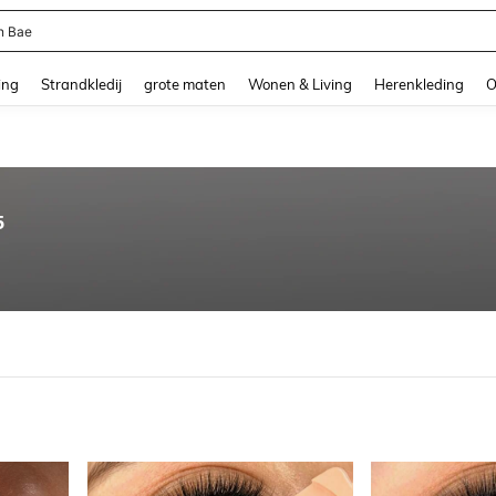
n Bae
and down arrow keys to navigate search Recente zoekopdracht and Zoeken en Vi
ing
Strandkledij
grote maten
Wonen & Living
Herenkleding
O
5