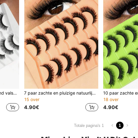
7 paar 3D transparante band valse wimpers, natuurlijke look kattenoog, pluizig, kort, kruis, zacht, herbruikbaar
7 paar zachte en pluizige natuurlijk ogende 3D nepwimpers van imitatievossennermanset, make-upset, valse wimprextensies voor het verlengen en volumiseren van korte wimpers
15 over
18 over
4.90€
4.90€
1
Totale pagina's 1