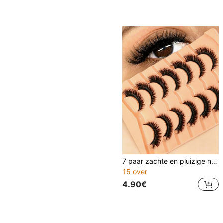
7 paar zachte en pluizige natuurlijk ogende 3D nepwimpers van imitatievossennermanset, make-upset, valse wimprextensies voor het verlengen en volumiseren van korte wimpers
15 over
4.90€