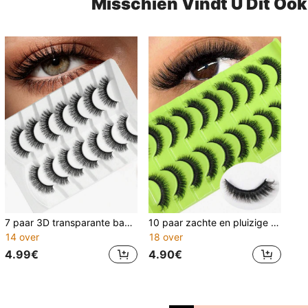
Misschien Vindt U Dit Oo
7 paar 3D transparante band valse wimpers, natuurlijke look kattenoog, pluizig, kort, kruis, zacht, herbruikbaar
10 paar zachte en pluizige natuurlijke 3D imitatie nerts kunstwimpers set om korte wimpers te verlengen en te verdikken
14 over
18 over
4.99€
4.90€