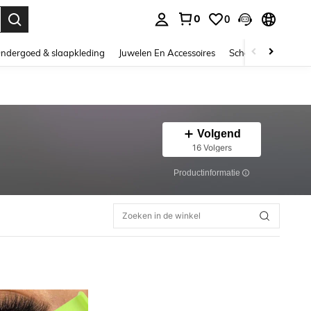
0
0
nden. Press Enter to select.
ndergoed & slaapkleding
Juwelen En Accessoires
Schoonheid & gezo
Volgend
16 Volgers
Productinformatie