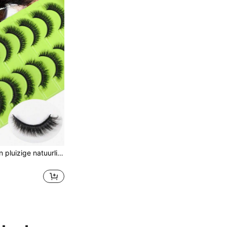
10 paar zachte en pluizige natuurlijke 3D imitatie nerts kunstwimpers set om korte wimpers te verlengen en te verdikken