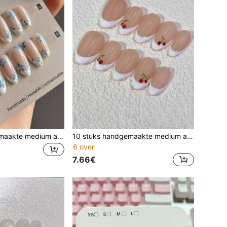
10 stuks handgemaakte medium amandelvormige opkliknagels, transparante nude basis, witte V-vorm en handgeschilderde lichtblauwe bloemen, frisse zachte minimalistische lente nagels voor dagelijks gebruik
10 stuks handgemaakte medium amandelvormige press-on nagels, transparant nude, klassieke witte French tips & handgeschilderde kleine rode kersen, frisse zoete minimalistische zomerse girly stijl
6 over
7.66€