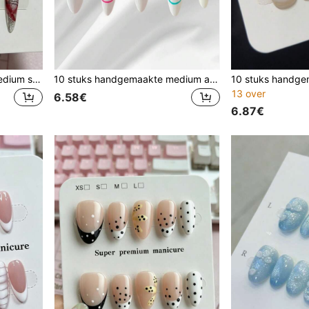
10 stuks handgemaakte medium stiletto press-on nagels, heldere zilveren glitterbasis, donkerrode kruisen, bloedrode veeggradiënt, dunne zwarte abstracte lijnen, rode vierpuntige sterren en ronde strass, coole minimalistische donkere gothic punk Halloween-nagels
10 stuks handgemaakte medium amandelvormige opkliknagels, effen crème witte basis, dunne gebogen neon multi-kleurige lijn French, levendige minimalistische zomernagels
13 over
6.58€
6.87€