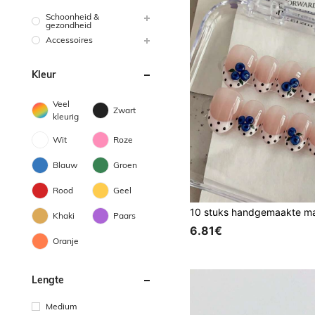
Schoonheid &
gezondheid
Accessoires
Kleur
Veel
Zwart
kleurig
Wit
Roze
Blauw
Groen
Rood
Geel
Khaki
Paars
6.81€
Oranje
Lengte
Medium