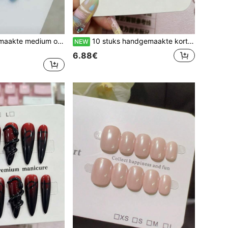
10 stuks handgemaakte medium ovale opdrukbare nagels, ijs transparant zeezoutblauw kattenoog, 3D witte bloemen & parels, koele etherische stijl
10 stuks handgemaakte korte ovale opkliknagels, glanzend zwart & glitterbordeauxrode basis, handgeschilderde cartoonspookjes, vijfpuntige sterren, kruislijnen, spiralen, letters, pijlen & oogappels, gedurfde speelse street gothic Y2K nagels Halloween nagels
NEW
6.88€