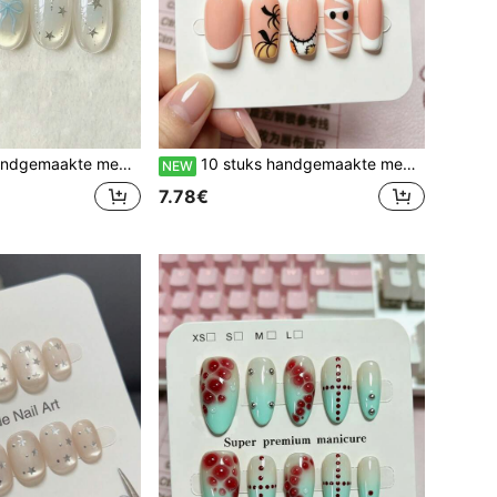
el verloop, zilveren glittersterren, zilveren folielijnen en lichtblauwe strikken, frisse zachte minimalistische feeën nagels
10 stuks handgemaakte medium coffin press-on nagels, natuurlijke nude roze basis, klassieke witte French tip, handgeschilderde pompoenen, mummiebandages, stiklijnen en patchworkdetails, zachte, zoete, minimalistische Halloween-nagels
NEW
7.78€