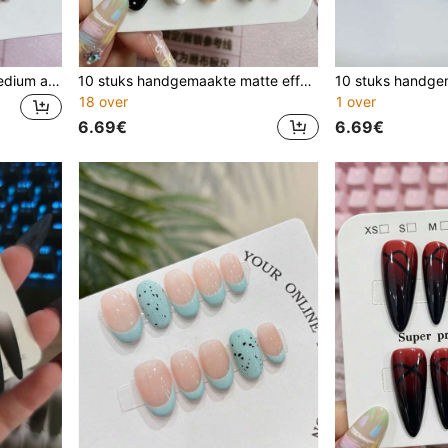
10 stuks handgemaakte medium amandelvormige opkliknagels, transparante melkroze basis, minimalistische witte V-vormige French & witte slangengolfjes, zachte, schone, tedere dagelijkse nagels
10 stuks handgemaakte matte effen amandelvormige nagelstickers, met een nude basistoon, klassieke stippen, zwart-wit contrasterende Franse tips en bloemenmotieven, voor een zoete en chique balans met vintage charme. Geschikt voor dames en meisjes, voor lente, zomer, herfst, winter, feesten en dagelijks gebruik, handgemaakte press-on nagels
18 over
1 over
6.69€
6.69€