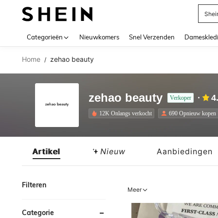
Biki
Use up 
Categorieën
Nieuwkomers
Snel Verzenden
Dameskled
Home
zehao beauty
/
zehao beauty
4
Verkoper
12K Onlangs verkocht
690 Opnieuw kopen
Artikel
Nieuw
Aanbiedingen
Filteren
Meer
Categorie