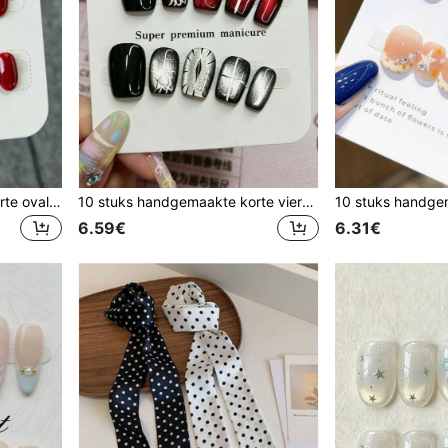
10 stuks handgemaakte korte ovale opkliknagels, transparante nude basis, crème luipaard French, effen bordeauxrood, gebogen bordeauxrood French, glanzende 3D-kersen met kleine gouden kralen, zoete speelse retro fruitdagelijkse stijl
10 stuks handgemaakte korte vierkante plaknagels, glanzend zwart, bordeauxrood en zilveren parelmoer kattenooggradiëntbasis, witte spinnenwebben, verticale kruisstrepen en scherpe demonenoogjes, coole donkere minimalistische gotische Halloween-nagels
6.59€
6.31€