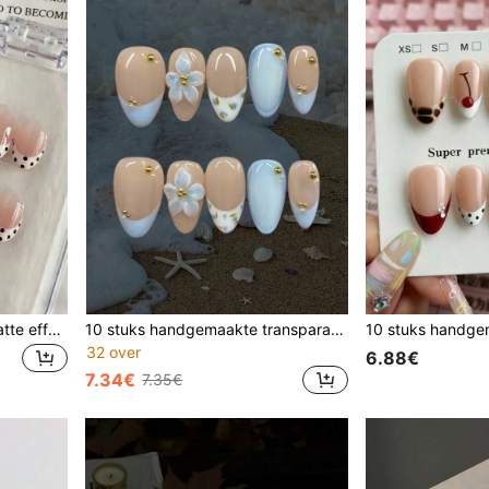
10 stuks handgemaakte matte effen nagelstickers, ovale vorm, transparante nude roze basis met vintage stippen, crème witte French tips en 3D bosbesdecoratie, voor een zachte, zoete en elegante look, geschikt voor dames en meisjes voor lente, zomer, herfst, winter, feestdagen, feesten en dagelijks gebruik, handgemaakte press-on nagels
10 stuks handgemaakte transparante lichtroze basis nagelstickers van gemiddelde lengte in amandelvorm, handgeschilderde lichtblauwe Franse randen, blauwe en gele kleine bloemenaccenten, blauw-witte gradiënt 3D kleine bloemen met gouden kralen in het midden, ook versierd met gouden kralen en parels, zacht, elegant en schattig, geschikt voor dames en meisjes voor lente, zomer, herfst, winter, vakanties, feesten en dagelijks gebruik, handgemaakte press-on nagels
32 over
6.88€
7.34€
7.35€