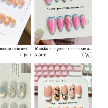
10 stuks handgemaakte korte ovale opkliknagels, transparante nude basis, gele stippen crème French, gele en witte sterren, parels en kleine strass, zachte, zoete, speelse, sterrenachtige dagelijkse stijl
10 stuks handgemaakte medium amandelvormige opkliknagels, transparante roze gradiënt, dunne metallic blauwe rand, 3D gradiënt roze bloemen met vier bloemblaadjes, heldere, zoete, koele contrastzomerse bloemenstijl
6.80€