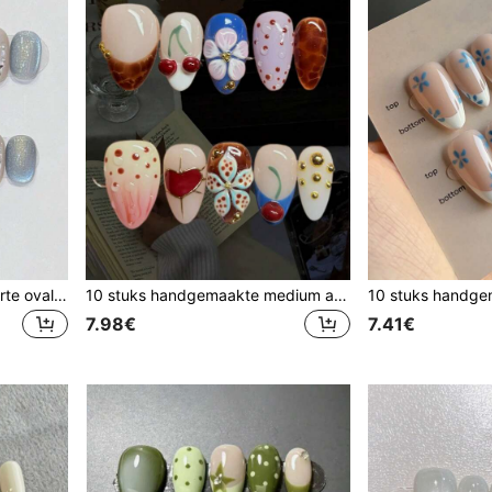
10 stuks handgemaakte korte ovale opkliknagels, transparant nude, ijsblauw met frostige shimmer en kattenoogeffect, zilveren metalen sterren, kleine parels en mini-strass, coole dromerige minimalistische sterrenstijl voor dagelijks gebruik
10 stuks handgemaakte medium amandelvormige opkliknagels, nude crème babyblauw lavendelbasis, schildpadvakgradiënt, roze stippen, 3D rode kersen, hartjesomlijning, bloemen en gouden kralen, zoete kleurrijke vintage fruitbloemennagels
7.98€
7.41€