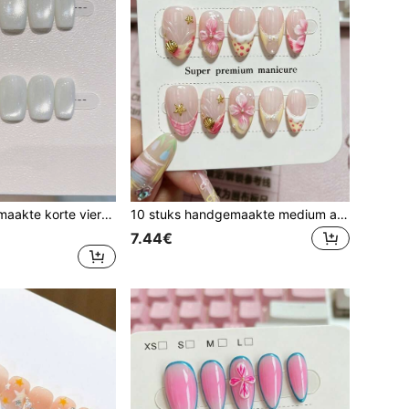
10 stuks handgemaakte korte vierkante opkliks nagels, melkwit volledig parelmoerkleurig kattenoog, pure minimalistische elegante stijl. Geschikt voor dames en meisjes voor lente, zomer, herfst, winter, festivals, vakanties, feesten en dagelijks gebruik
10 stuks handgemaakte medium amandelvormige opkliknagels, transparante nude basis, roze gradiënt 3D-bloemen, crème stipjes French, witte kanten lijnen, roze ruitpatroon, metalen zeester en schelpen, kleine parels, zoete romantische zomerse bloemenstijl aan zee
7.44€