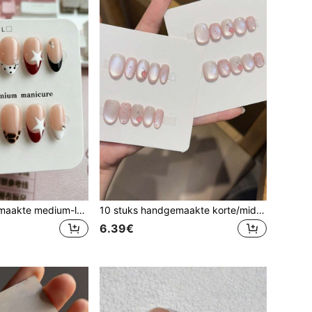
10 stuks handgemaakte medium-lange amandelvormige nageltips, lichtroze basiskleur, versierd met rood, wit, zwart en bruin luipaardprintpatroon, Franse stijl. Handgeschilderde 3D rode kersen en witte ster accenten, met parel- en kleine diamantdecoraties. Straalt een vintage zoete coole vibe uit. Geschikt voor vrouwen en meisjes om te dragen in de lente, zomer, herfst, winter, vakantie, feest en dagelijkse gelegenheden, elegante en schattige nagels. Handgemaakte press-on nagels
10 stuks handgemaakte korte/middelgrote ovale opkliknagels, transparant roze melkachtige kattenoog, mini roze stippen & 3D glanzende kersen, zachte zoete minimalistische stijl. Geschikt voor dames en meisjes voor lente, zomer, herfst, winter, festivals, vakanties, feesten en dagelijks gebruik
6.39€