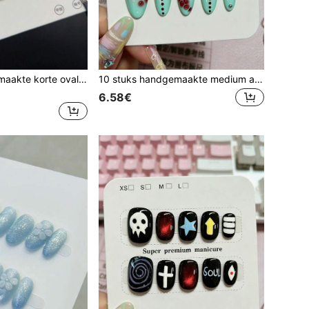
10 stuks handgemaakte korte ovale opkliknagels, melkachtig nude kattenoog, 3D-krullen, zilveren metalen stippen & sterrenpailletten, schone etherische minimalistische stijl. Geschikt voor dames en meisjes voor lente, zomer, herfst, winter, festivals, feesten en dagelijks gebruik
10 stuks handgemaakte medium amandelvormige opkliknagels, melkachtige transparante nude basis, mintgroen verticaal verloop, 3D rode bubbeltextuur, verticale rode stippellijnen en kleine zilveren kralen, frisse zoete minimalistische zomer nagels Halloween nagels
6.58€