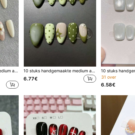
10 stuks handgemaakte medium amandelvormige opkliknagels, nude roze & crèmewit, witte bloemen, gouden kralen & ovale lijst, zacht & elegant
10 stuks handgemaakte medium amandelvormige opkliknagels, transparante nude matcha olijfgroene gradiënt, zwart-witte stippen, groene sterren, strass en half groene French, frisse minimalistische retro bosnagels
31 over
6.77€
6.58€