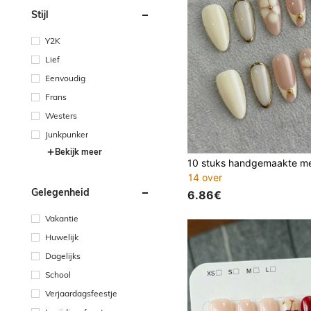
Stijl
Y2K
Lief
Eenvoudig
Frans
Westers
Junkpunker
Bekijk meer
14 over
Gelegenheid
6.86€
Vakantie
Huwelijk
Dagelijks
School
Verjaardagsfeestje