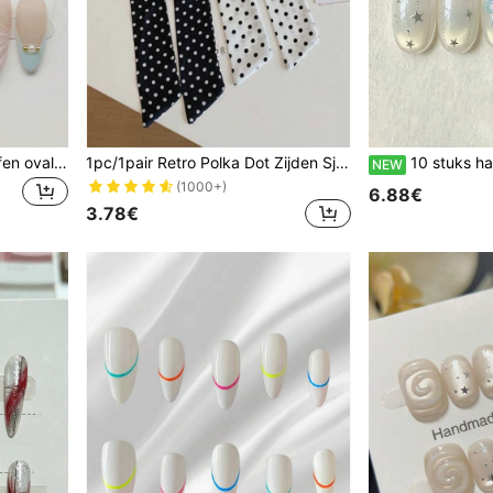
10 stuks handgemaakte effen ovale nagelstickers in macaronkleuren met 3D bloemen- en parelmetaaldecoratie, voor een frisse en zoete stijl, geschikt voor dames en meisjes voor vakanties, feestjes en dagelijks gebruik in lente, zomer, herfst en winter, handgemaakte press-on nagels
1pc/1pair Retro Polka Dot Zijden Sjaal, Elegante Lange Streamer Nekdoek, Veelzijdige Haardband & Tas Decoratie
10 stuks handgemaakte medium ovale opkliknagels, transparante melkachtige basis, bleekge
NEW
(1000+)
6.88€
3.78€