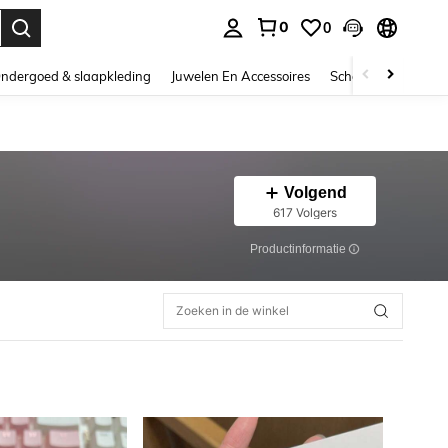
0
0
nden. Press Enter to select.
ndergoed & slaapkleding
Juwelen En Accessoires
Schoonheid & gezo
Volgend
617 Volgers
Productinformatie