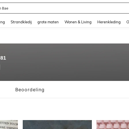
ni Dames
and down arrow keys to navigate search Recente zoekopdracht and Zoeken en Vi
ing
Strandkledij
grote maten
Wonen & Living
Herenkleding
O
.81
Beoordeling