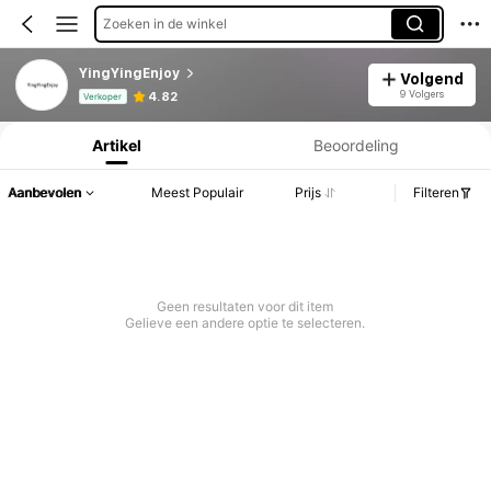
Zoeken in de winkel
YingYingEnjoy
Volgend
Productinformatie: Prijsopenbaring, Verkoop- en Voorraadgegevens.
9 Volgers
4.82
Verkoper
Artikel
Beoordeling
Aanbevolen
Meest Populair
Prijs
Filteren
Geen resultaten voor dit item
Gelieve een andere optie te selecteren.