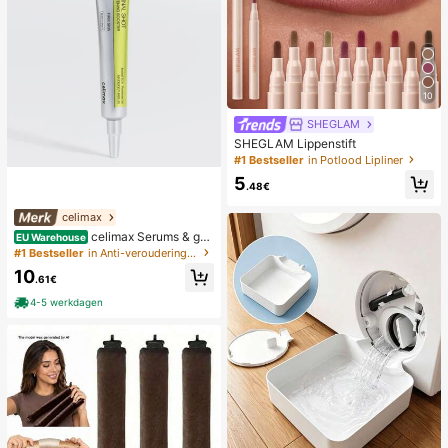
10
SHEGLAM
SHEGLAM Lippenstift
#1 Bestseller
in Potlood Lipliner
5
.48€
celimax
celimax Serums & gez
EU Warehouse
ichtsbehandelingen
#1 Bestseller
in Anti-veroudering Serums & Gezichtsbehandelingen
10
.61€
4-5 werkdagen