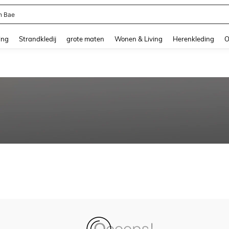
n Bae
and down arrow keys to navigate search Recente zoekopdracht and Zoeken en Vi
ing
Strandkledij
grote maten
Wonen & Living
Herenkleding
O