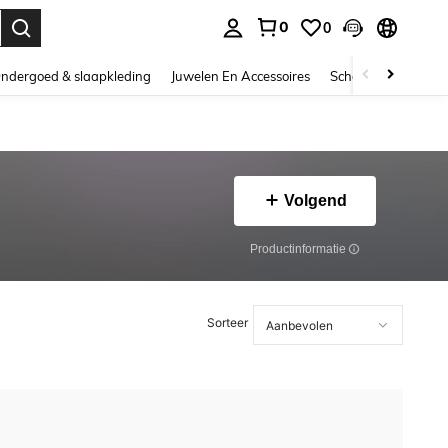
0
0
nden. Press Enter to select.
ndergoed & slaapkleding
Juwelen En Accessoires
Schoonheid & gezo
Volgend
Productinformatie
Sorteer