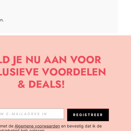
n.
APP
BRIEF OM DE LAATSTE NIEUWE TRENDS EN KORTINGEN TE
JK ELK MOMENT).
Abonneren
REGISTREER
Abonneren
 met de 
Algemene voorwaarden
 en bevestig dat ik de 
okiebeleid
 heb gelezen.