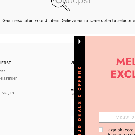
Geen resultaten voor dit item. Gelieve een andere optie te selectere
IENST
VIND ONS
KRIJG DEALS & OFFERS
ons
Belastingen
MELD JE A AN VOOR ONZE NIEUWS
e vragen
ONTVANGEN!(AFMELDEN IS MOGELI
NL + 31
Ik ga akkoord
Privacy- en co