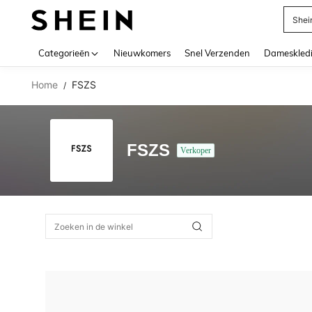
Shei
Use up 
Categorieën
Nieuwkomers
Snel Verzenden
Dameskled
Home
FSZS
/
FSZS
Verkoper