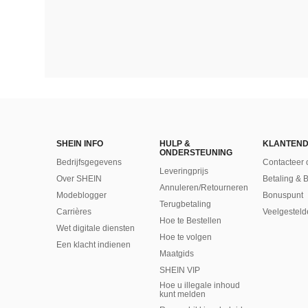
SHEIN INFO
HULP &
KLANTEND
ONDERSTEUNING
Bedrijfsgegevens
Contacteer 
Leveringprijs
Over SHEIN
Betaling & 
Annuleren/Retourneren
Modeblogger
Bonuspunt
Terugbetaling
Carrières
Veelgesteld
Hoe te Bestellen
Wet digitale diensten
Hoe te volgen
Een klacht indienen
Maatgids
SHEIN VIP
Hoe u illegale inhoud
kunt melden