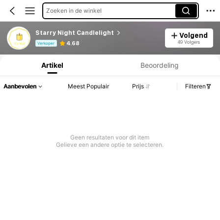
Zoeken in de winkel
Starry Night Candlelight
Volgend
Productinformatie: Prijsopenbaring, Verkoop- en Voorraadgegevens.
49 Volgers
4.68
Verkoper
Artikel
Beoordeling
Aanbevolen
Meest Populair
Prijs
Filteren
Geen resultaten voor dit item
Gelieve een andere optie te selecteren.