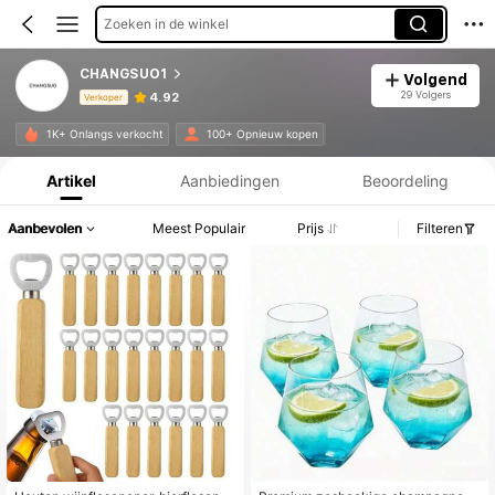
Zoeken in de winkel
CHANGSUO1
Volgend
29 Volgers
4.92
Verkoper
Productinformatie: Prijsopenbaring, Verkoop- en Voorraadgegevens.
1K+ Onlangs verkocht
100+ Opnieuw kopen
Artikel
Aanbiedingen
Beoordeling
Aanbevolen
Meest Populair
Prijs
Filteren