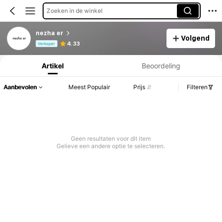
Zoeken in de winkel
nezha er
Volgend
Productinformatie: Prijsopenbaring, Verkoop- en Voorraadgegevens.
4.33
Verkoper
Artikel
Beoordeling
Aanbevolen
Meest Populair
Prijs
Filteren
Geen resultaten voor dit item
Gelieve een andere optie te selecteren.